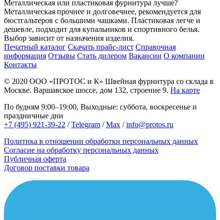
Металлическая или пластиковая фурнитура лучше?
Металлическая прочнее и долговечнее, рекомендуется для
бюстгальтеров с большими чашками. Пластиковая легче и
дешевле, подходит для купальников и спортивного белья.
Выбор зависит от назначения изделия.
Печатный каталог
Скачать прайс-лист
Справочная
информация
Отзывы
Стать дилером
Вакансии
О компании
Контакты
© 2020
ООО «ПРОТОС и К»
Швейная фурнитура со склада в
Москве.
Варшавское шоссе, дом 132, строение 9.
На карте
По будням 9:00–19:00, Выходные: суббота, воскресенье и
праздничные дни
+7 (495) 921-39-22
/
Telegram
/
Max
/
info@protos.ru
Политика в отношении обработки персональных данных
Согласие на обработку персональных данных
Публичная оферта
Договор поставки товара