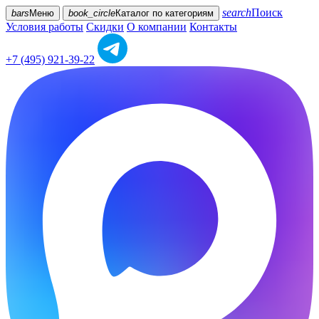
search
Поиск
bars
Меню
book_circle
Каталог
по категориям
Условия работы
Скидки
О компании
Контакты
+7 (495) 921-39-22