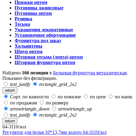
Пряжки оптом
Пуговицы джинсовые
Пуговицы оптом
Резинка
Тесьма
Украшения декоративные
Установочное оборудование
Фурнитура под заказ
Хольнитены
Шнур оптом
Шторная тесьма (лента) оптом
Шторная фурнитура оптом
Найдено
166 позиции
в
Бельевая фурнитура металлическая
.
Показано без фильтрации.
text_justify
rectangle_grid_2x2
return
Сорт. по важности
по новизне
по цене
по наим.
по продажам
по размеру
arrowtriangle_down
arrowtriangle_up
text_justify
rectangle_grid_2x2
return
64-3110/зол
Регулятор для белья 10*13,7мм золото 64-3110/зол