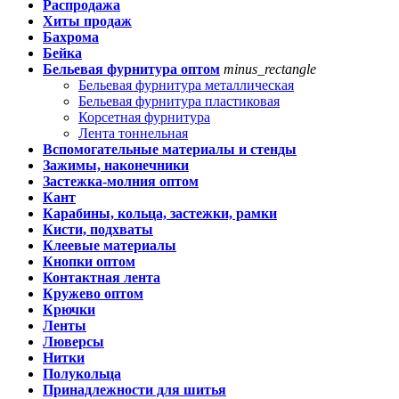
Распродажа
Хиты продаж
Бахрома
Бейка
Бельевая фурнитура оптом
minus_rectangle
Бельевая фурнитура металлическая
Бельевая фурнитура пластиковая
Корсетная фурнитура
Лента тоннельная
Вспомогательные материалы и стенды
Зажимы, наконечники
Застежка-молния оптом
Кант
Карабины, кольца, застежки, рамки
Кисти, подхваты
Клеевые материалы
Кнопки оптом
Контактная лента
Кружево оптом
Крючки
Ленты
Люверсы
Нитки
Полукольца
Принадлежности для шитья