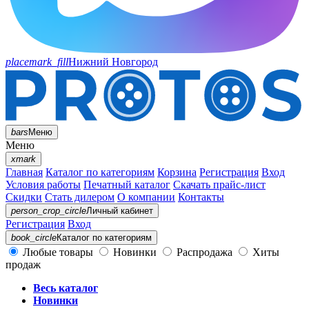
placemark_fill
Нижний Новгород
bars
Меню
Меню
xmark
Главная
Каталог по категориям
Корзина
Регистрация
Вход
Условия работы
Печатный каталог
Скачать прайс-лист
Скидки
Стать дилером
О компании
Контакты
person_crop_circle
Личный кабинет
Регистрация
Вход
book_circle
Каталог
по категориям
Любые товары
Новинки
Распродажа
Хиты
продаж
Весь каталог
Новинки