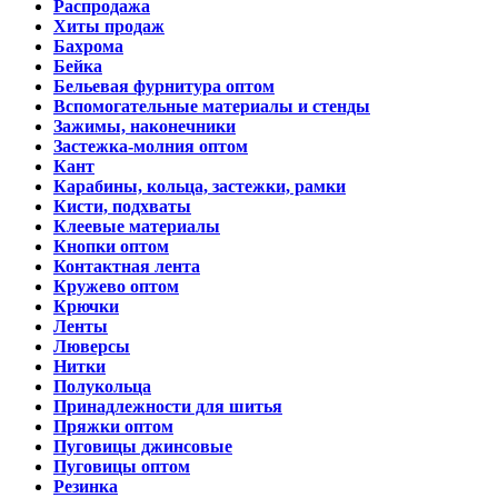
Распродажа
Хиты продаж
Бахрома
Бейка
Бельевая фурнитура оптом
Вспомогательные материалы и стенды
Зажимы, наконечники
Застежка-молния оптом
Кант
Карабины, кольца, застежки, рамки
Кисти, подхваты
Клеевые материалы
Кнопки оптом
Контактная лента
Кружево оптом
Крючки
Ленты
Люверсы
Нитки
Полукольца
Принадлежности для шитья
Пряжки оптом
Пуговицы джинсовые
Пуговицы оптом
Резинка