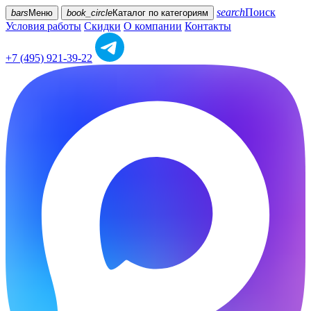
search
Поиск
bars
Меню
book_circle
Каталог
по категориям
Условия работы
Скидки
О компании
Контакты
+7 (495) 921-39-22