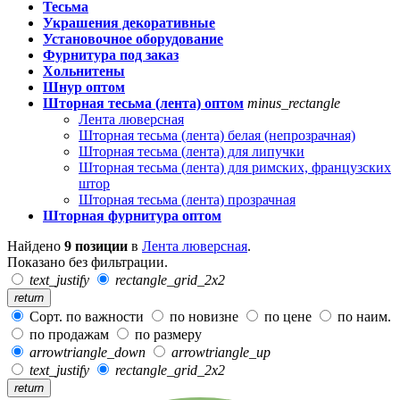
Тесьма
Украшения декоративные
Установочное оборудование
Фурнитура под заказ
Хольнитены
Шнур оптом
Шторная тесьма (лента) оптом
minus_rectangle
Лента люверсная
Шторная тесьма (лента) белая (непрозрачная)
Шторная тесьма (лента) для липучки
Шторная тесьма (лента) для римских, французских
штор
Шторная тесьма (лента) прозрачная
Шторная фурнитура оптом
Найдено
9 позиции
в
Лента люверсная
.
Показано без фильтрации.
text_justify
rectangle_grid_2x2
return
Сорт. по важности
по новизне
по цене
по наим.
по продажам
по размеру
arrowtriangle_down
arrowtriangle_up
text_justify
rectangle_grid_2x2
return