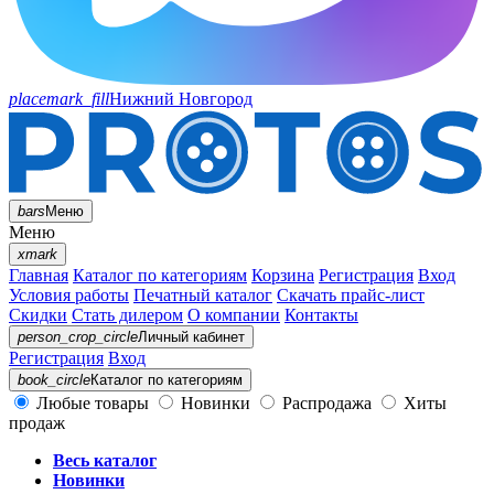
placemark_fill
Нижний Новгород
bars
Меню
Меню
xmark
Главная
Каталог по категориям
Корзина
Регистрация
Вход
Условия работы
Печатный каталог
Скачать прайс-лист
Скидки
Стать дилером
О компании
Контакты
person_crop_circle
Личный кабинет
Регистрация
Вход
book_circle
Каталог
по категориям
Любые товары
Новинки
Распродажа
Хиты
продаж
Весь каталог
Новинки