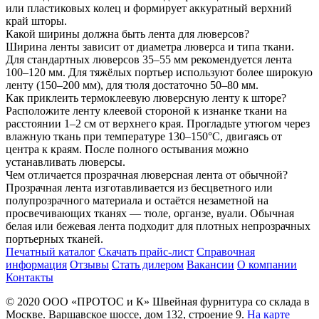
или пластиковых колец и формирует аккуратный верхний
край шторы.
Какой ширины должна быть лента для люверсов?
Ширина ленты зависит от диаметра люверса и типа ткани.
Для стандартных люверсов 35–55 мм рекомендуется лента
100–120 мм. Для тяжёлых портьер используют более широкую
ленту (150–200 мм), для тюля достаточно 50–80 мм.
Как приклеить термоклеевую люверсную ленту к шторе?
Расположите ленту клеевой стороной к изнанке ткани на
расстоянии 1–2 см от верхнего края. Прогладьте утюгом через
влажную ткань при температуре 130–150°C, двигаясь от
центра к краям. После полного остывания можно
устанавливать люверсы.
Чем отличается прозрачная люверсная лента от обычной?
Прозрачная лента изготавливается из бесцветного или
полупрозрачного материала и остаётся незаметной на
просвечивающих тканях — тюле, органзе, вуали. Обычная
белая или бежевая лента подходит для плотных непрозрачных
портьерных тканей.
Печатный каталог
Скачать прайс-лист
Справочная
информация
Отзывы
Стать дилером
Вакансии
О компании
Контакты
© 2020
ООО «ПРОТОС и К»
Швейная фурнитура со склада в
Москве.
Варшавское шоссе, дом 132, строение 9.
На карте