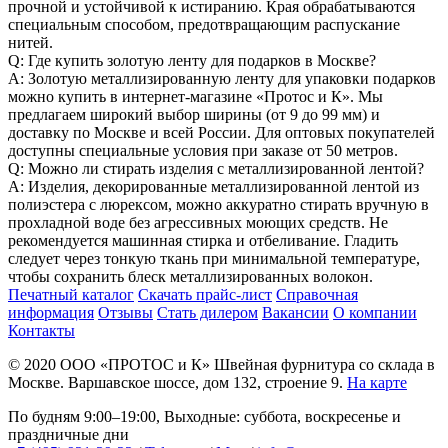
прочной и устойчивой к истиранию. Края обрабатываются
специальным способом, предотвращающим распускание
нитей.
Q: Где купить золотую ленту для подарков в Москве?
A: Золотую металлизированную ленту для упаковки подарков
можно купить в интернет-магазине «Протос и К». Мы
предлагаем широкий выбор ширины (от 9 до 99 мм) и
доставку по Москве и всей России. Для оптовых покупателей
доступны специальные условия при заказе от 50 метров.
Q: Можно ли стирать изделия с металлизированной лентой?
A: Изделия, декорированные металлизированной лентой из
полиэстера с люрексом, можно аккуратно стирать вручную в
прохладной воде без агрессивных моющих средств. Не
рекомендуется машинная стирка и отбеливание. Гладить
следует через тонкую ткань при минимальной температуре,
чтобы сохранить блеск металлизированных волокон.
Печатный каталог
Скачать прайс-лист
Справочная
информация
Отзывы
Стать дилером
Вакансии
О компании
Контакты
© 2020
ООО «ПРОТОС и К»
Швейная фурнитура со склада в
Москве.
Варшавское шоссе, дом 132, строение 9.
На карте
По будням 9:00–19:00, Выходные: суббота, воскресенье и
праздничные дни