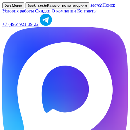
search
Поиск
bars
Меню
book_circle
Каталог
по категориям
Условия работы
Скидки
О компании
Контакты
+7 (495) 921-39-22