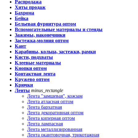
Распродажа
Хиты продаж
Бахрома
Бейка
Бельевая фурнитура оптом
Вспомогательные материалы и стенды
Зажимы, наконечники
Застежка-молния оптом
Кант
Карабины, кольца, застежки, рамки
Кисти, подхваты
Клеевые материалы
Кнопки оптом
Контактная лента
Кружево оптом
Крючки
Ленты
minus_rectangle
Лента "замшевая", кожзам
Лента атласная оптом
Лента бархатная
Лента декоративная оптом
Лента киперная оптом
Лента лампасная
Лента металлизированная
Лента окантовочная, трикотажная