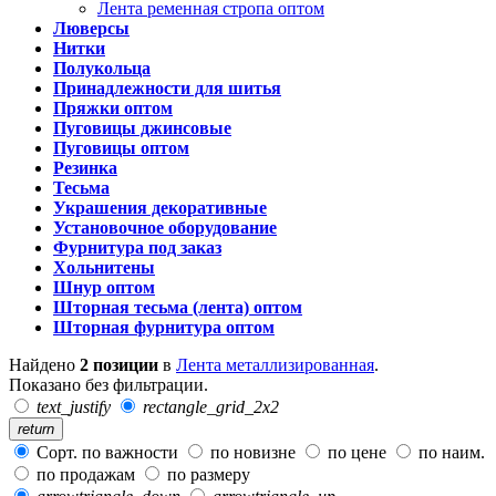
Лента ременная стропа оптом
Люверсы
Нитки
Полукольца
Принадлежности для шитья
Пряжки оптом
Пуговицы джинсовые
Пуговицы оптом
Резинка
Тесьма
Украшения декоративные
Установочное оборудование
Фурнитура под заказ
Хольнитены
Шнур оптом
Шторная тесьма (лента) оптом
Шторная фурнитура оптом
Найдено
2 позиции
в
Лента металлизированная
.
Показано без фильтрации.
text_justify
rectangle_grid_2x2
return
Сорт. по важности
по новизне
по цене
по наим.
по продажам
по размеру