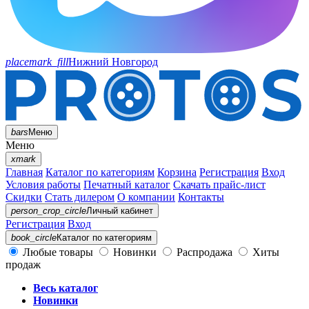
placemark_fill
Нижний Новгород
bars
Меню
Меню
xmark
Главная
Каталог по категориям
Корзина
Регистрация
Вход
Условия работы
Печатный каталог
Скачать прайс-лист
Скидки
Стать дилером
О компании
Контакты
person_crop_circle
Личный кабинет
Регистрация
Вход
book_circle
Каталог
по категориям
Любые товары
Новинки
Распродажа
Хиты
продаж
Весь каталог
Новинки