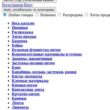
person_crop_circle
Личный кабинет
Регистрация
Вход
book_circle
Каталог
по категориям
Любые товары
Новинки
Распродажа
Хиты прод
Весь каталог
Новинки
Распродажа
Хиты продаж
Бахрома
Бейка
Бельевая фурнитура оптом
Вспомогательные материалы и стенды
Зажимы, наконечники
Застежка-молния оптом
Кант
Карабины, кольца, застежки, рамки
Кисти, подхваты
Клеевые материалы
Кнопки оптом
Контактная лента
Кружево оптом
Крючки
Ленты
Люверсы