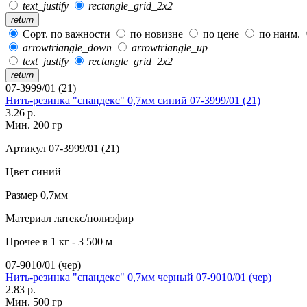
text_justify
rectangle_grid_2x2
return
Сорт. по важности
по новизне
по цене
по наим.
arrowtriangle_down
arrowtriangle_up
text_justify
rectangle_grid_2x2
return
07-3999/01 (21)
Нить-резинка "спандекс" 0,7мм синий 07-3999/01 (21)
3.26 р.
Мин. 200 гр
Артикул
07-3999/01 (21)
Цвет
синий
Размер
0,7мм
Материал
латекс/полиэфир
Прочее
в 1 кг - 3 500 м
07-9010/01 (чер)
Нить-резинка "спандекс" 0,7мм черный 07-9010/01 (чер)
2.83 р.
Мин. 500 гр