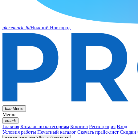
placemark_fill
Нижний Новгород
bars
Меню
Меню
xmark
Главная
Каталог по категориям
Корзина
Регистрация
Вход
Условия работы
Печатный каталог
Скачать прайс-лист
Скидки