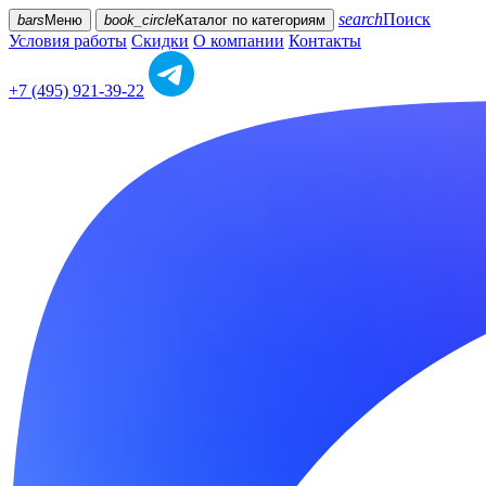
search
Поиск
bars
Меню
book_circle
Каталог
по категориям
Условия работы
Скидки
О компании
Контакты
+7 (495) 921-39-22