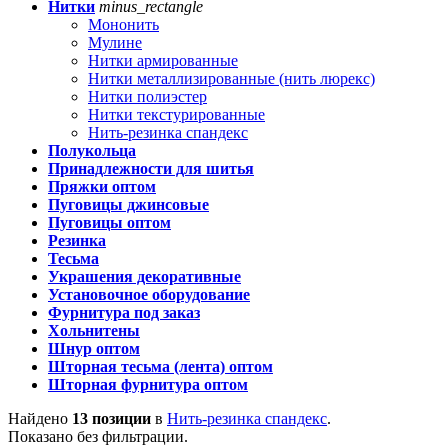
Нитки
minus_rectangle
Мононить
Мулине
Нитки армированные
Нитки металлизированные (нить люрекс)
Нитки полиэстер
Нитки текстурированные
Нить-резинка спандекс
Полукольца
Принадлежности для шитья
Пряжки оптом
Пуговицы джинсовые
Пуговицы оптом
Резинка
Тесьма
Украшения декоративные
Установочное оборудование
Фурнитура под заказ
Хольнитены
Шнур оптом
Шторная тесьма (лента) оптом
Шторная фурнитура оптом
Найдено
13 позиции
в
Нить-резинка спандекс
.
Показано без фильтрации.