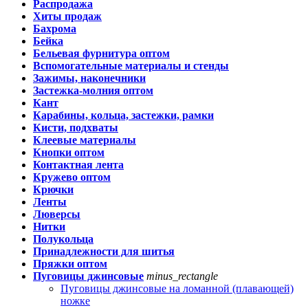
Распродажа
Хиты продаж
Бахрома
Бейка
Бельевая фурнитура оптом
Вспомогательные материалы и стенды
Зажимы, наконечники
Застежка-молния оптом
Кант
Карабины, кольца, застежки, рамки
Кисти, подхваты
Клеевые материалы
Кнопки оптом
Контактная лента
Кружево оптом
Крючки
Ленты
Люверсы
Нитки
Полукольца
Принадлежности для шитья
Пряжки оптом
Пуговицы джинсовые
minus_rectangle
Пуговицы джинсовые на ломанной (плавающей)
ножке