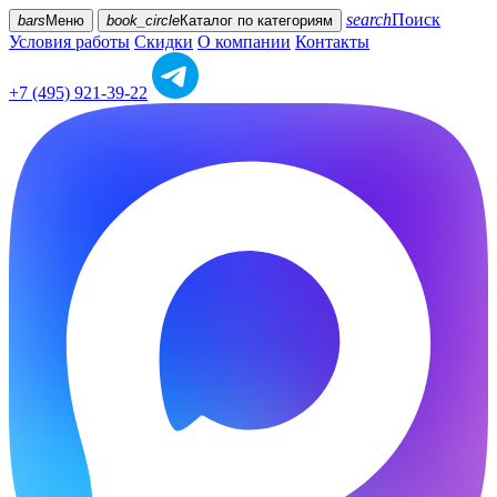
search
Поиск
bars
Меню
book_circle
Каталог
по категориям
Условия работы
Скидки
О компании
Контакты
+7 (495) 921-39-22