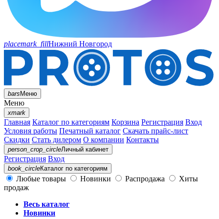
placemark_fill
Нижний Новгород
bars
Меню
Меню
xmark
Главная
Каталог по категориям
Корзина
Регистрация
Вход
Условия работы
Печатный каталог
Скачать прайс-лист
Скидки
Стать дилером
О компании
Контакты
person_crop_circle
Личный кабинет
Регистрация
Вход
book_circle
Каталог
по категориям
Любые товары
Новинки
Распродажа
Хиты
продаж
Весь каталог
Новинки