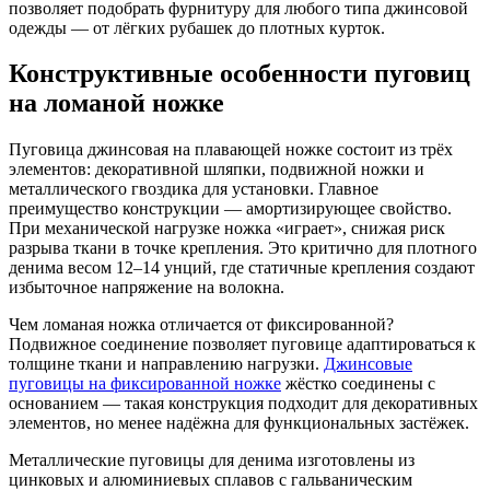
позволяет подобрать фурнитуру для любого типа джинсовой
одежды — от лёгких рубашек до плотных курток.
Конструктивные особенности пуговиц
на ломаной ножке
Пуговица джинсовая на плавающей ножке состоит из трёх
элементов: декоративной шляпки, подвижной ножки и
металлического гвоздика для установки. Главное
преимущество конструкции — амортизирующее свойство.
При механической нагрузке ножка «играет», снижая риск
разрыва ткани в точке крепления. Это критично для плотного
денима весом 12–14 унций, где статичные крепления создают
избыточное напряжение на волокна.
Чем ломаная ножка отличается от фиксированной?
Подвижное соединение позволяет пуговице адаптироваться к
толщине ткани и направлению нагрузки.
Джинсовые
пуговицы на фиксированной ножке
жёстко соединены с
основанием — такая конструкция подходит для декоративных
элементов, но менее надёжна для функциональных застёжек.
Металлические пуговицы для денима изготовлены из
цинковых и алюминиевых сплавов с гальваническим