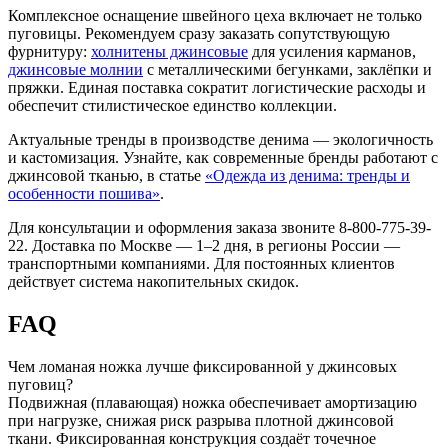
Комплексное оснащение швейного цеха включает не только
пуговицы. Рекомендуем сразу заказать сопутствующую
фурнитуру:
холнитены джинсовые
для усиления карманов,
джинсовые молнии
с металлическими бегунками, заклёпки и
пряжки. Единая поставка сократит логистические расходы и
обеспечит стилистическое единство коллекции.
Актуальные тренды в производстве денима — экологичность
и кастомизация. Узнайте, как современные бренды работают с
джинсовой тканью, в статье
«Одежда из денима: тренды и
особенности пошива»
.
Для консультации и оформления заказа звоните 8-800-775-39-
22. Доставка по Москве — 1–2 дня, в регионы России —
транспортными компаниями. Для постоянных клиентов
действует система накопительных скидок.
FAQ
Чем ломаная ножка лучше фиксированной у джинсовых
пуговиц?
Подвижная (плавающая) ножка обеспечивает амортизацию
при нагрузке, снижая риск разрыва плотной джинсовой
ткани. Фиксированная конструкция создаёт точечное