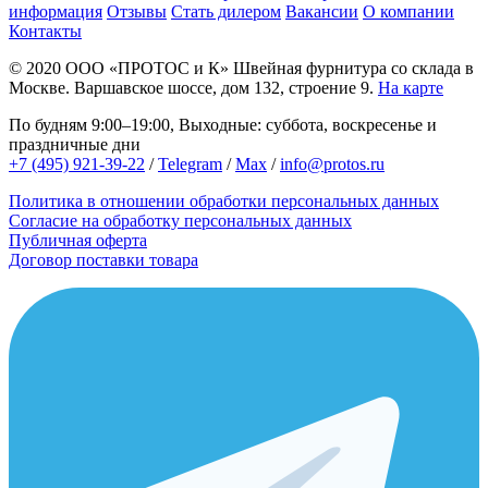
информация
Отзывы
Стать дилером
Вакансии
О компании
Контакты
© 2020
ООО «ПРОТОС и К»
Швейная фурнитура со склада в
Москве.
Варшавское шоссе, дом 132, строение 9.
На карте
По будням 9:00–19:00, Выходные: суббота, воскресенье и
праздничные дни
+7 (495) 921-39-22
/
Telegram
/
Max
/
info@protos.ru
Политика в отношении обработки персональных данных
Согласие на обработку персональных данных
Публичная оферта
Договор поставки товара