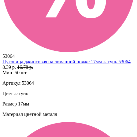
53064
Пуговица джинсовая на ломанной ножке 17мм латунь 53064
8.39 р.
16.78 р.
Мин. 50 шт
Артикул
53064
Цвет
латунь
Размер
17мм
Материал
цветной металл