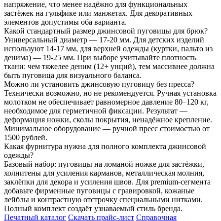
напряжение, что менее надёжно для функциональных
застёжек на гульфике или манжетах. Для декоративных
элементов допустимы оба варианта.
Какой стандартный размер джинсовой пуговицы для брюк?
Универсальный диаметр — 17-20 мм. Для детских изделий
используют 14-17 мм, для верхней одежды (куртки, пальто из
денима) — 19-25 мм. При выборе учитывайте плотность
ткани: чем тяжелее деним (12+ унций), тем массивнее должна
быть пуговица для визуального баланса.
Можно ли установить джинсовую пуговицу без пресса?
Технически возможно, но не рекомендуется. Ручная установка
молотком не обеспечивает равномерное давление 80–120 кг,
необходимое для герметичной фиксации. Результат —
деформация ножки, сколы покрытия, ненадёжное крепление.
Минимальное оборудование — ручной пресс стоимостью от
1500 рублей.
Какая фурнитура нужна для полного комплекта джинсовой
одежды?
Базовый набор: пуговицы на ломаной ножке для застёжки,
холнитены для усиления карманов, металлическая молния,
заклёпки для декора и усиления швов. Для premium-сегмента
добавьте фирменные пуговицы с гравировкой, кожаные
лейблы и контрастную отстрочку специальными нитками.
Полный комплект создаёт узнаваемый стиль бренда.
Печатный каталог
Скачать прайс-лист
Справочная