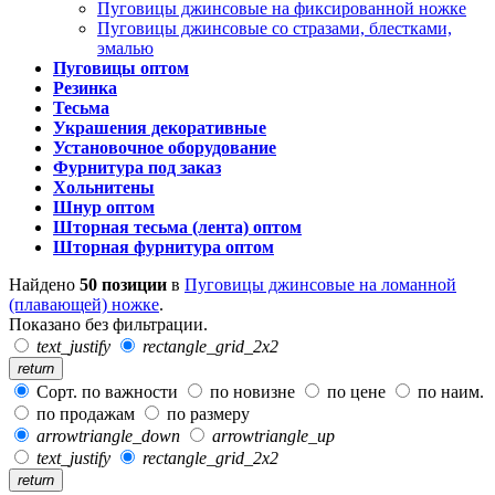
Пуговицы джинсовые на фиксированной ножке
Пуговицы джинсовые со стразами, блестками,
эмалью
Пуговицы оптом
Резинка
Тесьма
Украшения декоративные
Установочное оборудование
Фурнитура под заказ
Хольнитены
Шнур оптом
Шторная тесьма (лента) оптом
Шторная фурнитура оптом
Найдено
50 позиции
в
Пуговицы джинсовые на ломанной
(плавающей) ножке
.
Показано без фильтрации.
text_justify
rectangle_grid_2x2
return
Сорт. по важности
по новизне
по цене
по наим.
по продажам
по размеру
arrowtriangle_down
arrowtriangle_up
text_justify
rectangle_grid_2x2
return