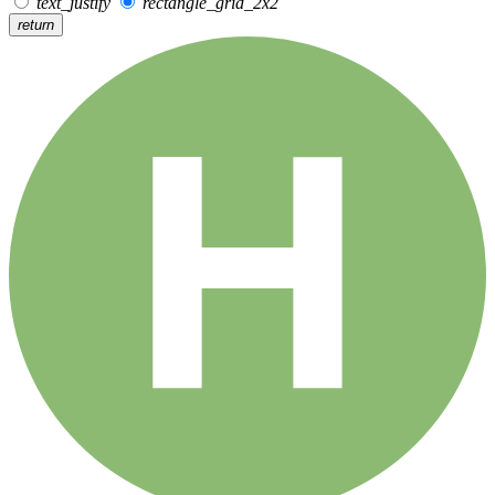
text_justify
rectangle_grid_2x2
return