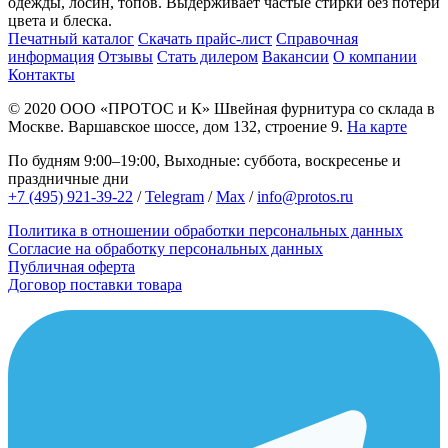
одежды, лосин, топов. Выдерживает частые стирки без потери
цвета и блеска.
Печатный каталог
Скачать прайс-лист
Справочная
информация
Отзывы
Стать дилером
Вакансии
О компании
Контакты
© 2020
ООО «ПРОТОС и К»
Швейная фурнитура со склада в
Москве.
Варшавское шоссе, дом 132, строение 9.
На карте
По будням 9:00–19:00, Выходные: суббота, воскресенье и
праздничные дни
+7 (495) 921-39-22
/
Telegram
/
Max
/
info@protos.ru
Политика в отношении обработки персональных данных
Согласие на обработку персональных данных
Публичная оферта
Договор поставки товара