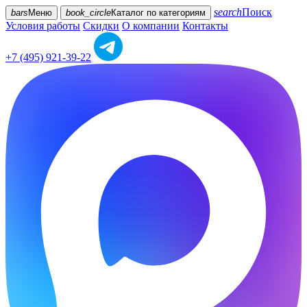
search
Поиск
bars
Меню
book_circle
Каталог
по категориям
Условия работы
Скидки
О компании
Контакты
+7 (495) 921-39-22