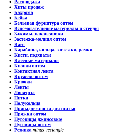
Распродажа
Хиты продаж
Бахрома
Бейка
Бельевая фурнитура оптом
Вспомогательные материалы и стенды
Зажимы, наконечники
Застежка-молния оптом
Кант
Карабины, кольца, застежки, рамки
Кисти, подхваты
Клеевые материалы
Кнопки оптом
Контактная лента
Кружево оптом
Крючки
Ленты
Люверсы
Нитки
Полукольца
Принадлежности для шитья
Пряжки оптом
Пуговицы джинсовые
Пуговицы оптом
Резинка
minus_rectangle