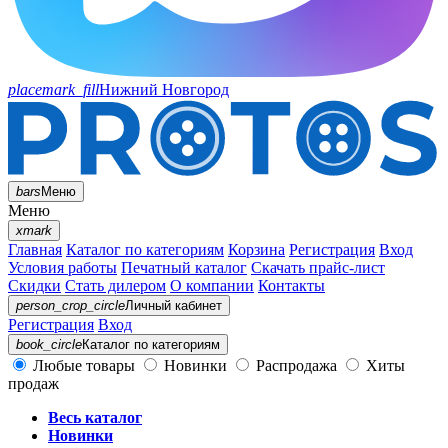
placemark_fill
Нижний Новгород
bars
Меню
Меню
xmark
Главная
Каталог по категориям
Корзина
Регистрация
Вход
Условия работы
Печатный каталог
Скачать прайс-лист
Скидки
Стать дилером
О компании
Контакты
person_crop_circle
Личный кабинет
Регистрация
Вход
book_circle
Каталог
по категориям
Любые товары
Новинки
Распродажа
Хиты
продаж
Весь каталог
Новинки