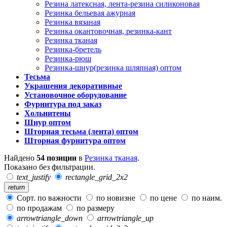
Резина латексная, лента-резина силиконовая
Резинка бельевая ажурная
Резинка вязаная
Резинка окантовочная, резинка-кант
Резинка тканая
Резинка-бретель
Резинка-рюш
Резинка-шнур(резинка шляпная) оптом
Тесьма
Украшения декоративные
Установочное оборудование
Фурнитура под заказ
Хольнитены
Шнур оптом
Шторная тесьма (лента) оптом
Шторная фурнитура оптом
Найдено
54 позиции
в
Резинка тканая
.
Показано без фильтрации.
text_justify
rectangle_grid_2x2
return
Сорт. по важности
по новизне
по цене
по наим.
по продажам
по размеру
arrowtriangle_down
arrowtriangle_up