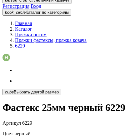
person_crop_circle
Личный кабинет
Регистрация
Вход
book_circle
Каталог
по категориям
Главная
Каталог
Пряжки оптом
Пряжки фастексы, пряжка ковача
6229
cube
Выбрать другой размер
Фастекс 25мм черный 6229
Артикул
6229
Цвет
черный