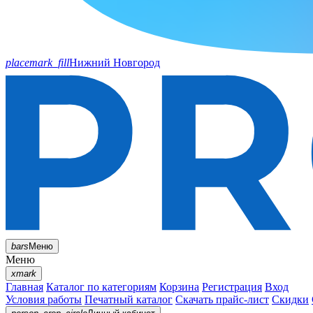
placemark_fill
Нижний Новгород
bars
Меню
Меню
xmark
Главная
Каталог по категориям
Корзина
Регистрация
Вход
Условия работы
Печатный каталог
Скачать прайс-лист
Скидки