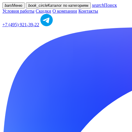
search
Поиск
bars
Меню
book_circle
Каталог
по категориям
Условия работы
Скидки
О компании
Контакты
+7 (495) 921-39-22