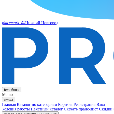
placemark_fill
Нижний Новгород
bars
Меню
Меню
xmark
Главная
Каталог по категориям
Корзина
Регистрация
Вход
Условия работы
Печатный каталог
Скачать прайс-лист
Скидки