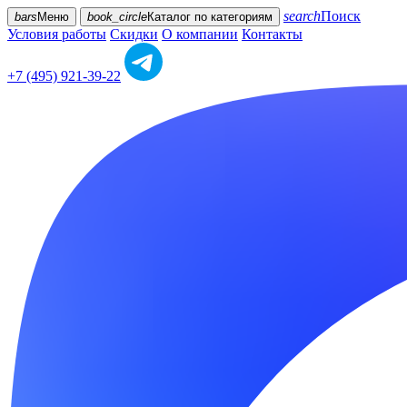
search
Поиск
bars
Меню
book_circle
Каталог
по категориям
Условия работы
Скидки
О компании
Контакты
+7 (495) 921-39-22