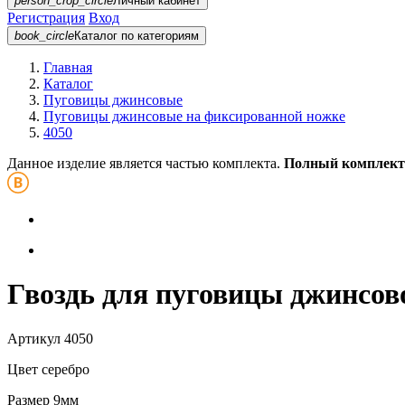
person_crop_circle
Личный кабинет
Регистрация
Вход
book_circle
Каталог
по категориям
Главная
Каталог
Пуговицы джинсовые
Пуговицы джинсовые на фиксированной ножке
4050
Данное изделие является частью комплекта.
Полный комплект
Гвоздь для пуговицы джинсов
Артикул
4050
Цвет
серебро
Размер
9мм