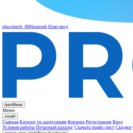
placemark_fill
Нижний Новгород
bars
Меню
Меню
xmark
Главная
Каталог по категориям
Корзина
Регистрация
Вход
Условия работы
Печатный каталог
Скачать прайс-лист
Скидки