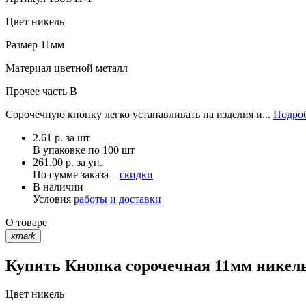
Цвет
никель
Размер
11мм
Материал
цветной металл
Прочее
часть В
Сорочечную кнопку легко устанавливать на изделия и...
Подроб
2.61
р.
за шт
В упаковке по
100 шт
261.00 р. за уп.
По сумме заказа –
скидки
В наличии
Условия
работы и доставки
О товаре
xmark
Купить Кнопка сорочечная 11мм никель
Цвет
никель