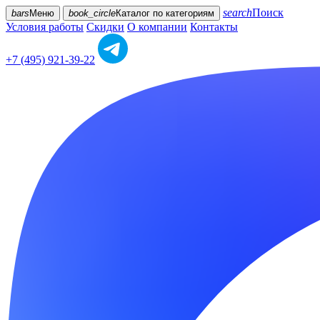
search
Поиск
bars
Меню
book_circle
Каталог
по категориям
Условия работы
Скидки
О компании
Контакты
+7 (495) 921-39-22