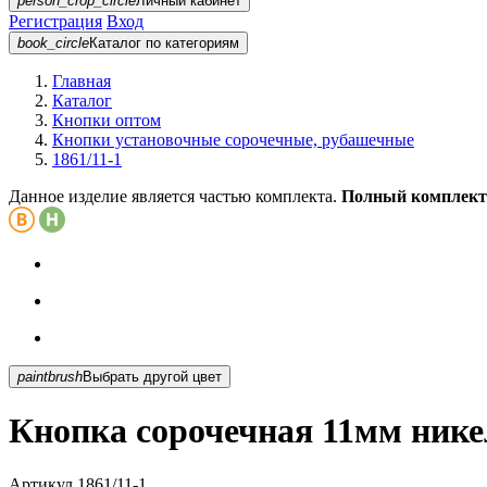
person_crop_circle
Личный кабинет
Регистрация
Вход
book_circle
Каталог
по категориям
Главная
Каталог
Кнопки оптом
Кнопки установочные сорочечные, рубашечные
1861/11-1
Данное изделие является частью комплекта.
Полный комплект
paintbrush
Выбрать другой цвет
Кнопка сорочечная 11мм никел
Артикул
1861/11-1