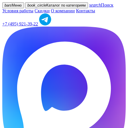
search
Поиск
bars
Меню
book_circle
Каталог
по категориям
Условия работы
Скидки
О компании
Контакты
+7 (495) 921-39-22