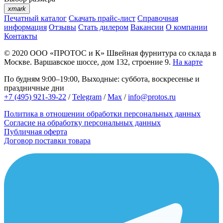
xmark
Печатный каталог
Скачать прайс-лист
Справочная
информация
Отзывы
Стать дилером
Вакансии
О компании
Контакты
© 2020
ООО «ПРОТОС и К»
Швейная фурнитура со склада в
Москве.
Варшавское шоссе, дом 132, строение 9.
На карте
По будням 9:00–19:00, Выходные: суббота, воскресенье и
праздничные дни
+7 (495) 921-39-22
/
Telegram
/
Max
/
info@protos.ru
Политика в отношении обработки персональных данных
Согласие на обработку персональных данных
Публичная оферта
Договор поставки товара