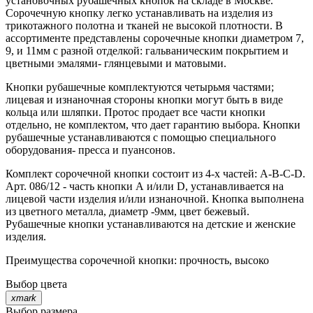
установочных рубашечных кнопок на складе в Москве.
Сорочечную кнопку легко устанавливать на изделия из
трикотажного полотна и тканей не высокой плотности. В
ассортименте представлены сорочечные кнопки диаметром 7,
9, и 11мм с разной отделкой: гальваническим покрытием и
цветными эмалями- глянцевыми и матовыми.
Кнопки рубашечные комплектуются четырьмя частями;
лицевая и изнаночная стороны кнопки могут быть в виде
кольца или шляпки. Протос продает все части кнопки
отдельно, не комплектом, что дает гарантию выбора. Кнопки
рубашечные устанавливаются с помощью специального
оборудования- пресса и пуансонов.
Комплект сорочечной кнопки состоит из 4-х частей: А-В-С-D.
Арт. 086/12 - часть кнопки А и/или D, устанавливается на
лицевой части изделия и/или изнаночной. Кнопка выполнена
из цветного металла, диаметр -9мм, цвет бежевый.
Рубашечные кнопки устанавливаются на детские и женские
изделия.
Преимущества сорочечной кнопки: прочность, высоко
Выбор цвета
xmark
Выбор размера