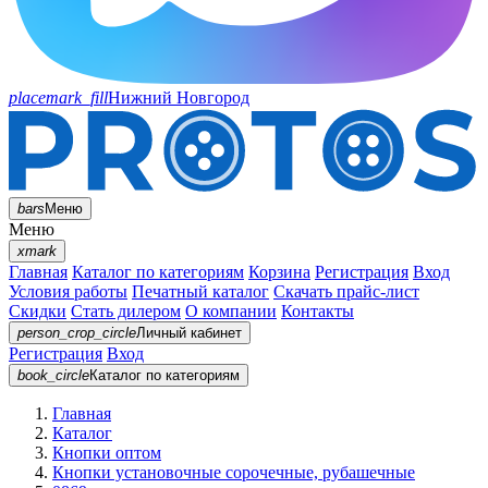
placemark_fill
Нижний Новгород
bars
Меню
Меню
xmark
Главная
Каталог по категориям
Корзина
Регистрация
Вход
Условия работы
Печатный каталог
Скачать прайс-лист
Скидки
Стать дилером
О компании
Контакты
person_crop_circle
Личный кабинет
Регистрация
Вход
book_circle
Каталог
по категориям
Главная
Каталог
Кнопки оптом
Кнопки установочные сорочечные, рубашечные