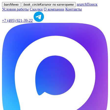
search
Поиск
bars
Меню
book_circle
Каталог
по категориям
Условия работы
Скидки
О компании
Контакты
+7 (495) 921-39-22