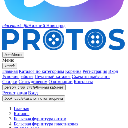
placemark_fill
Нижний Новгород
bars
Меню
Меню
xmark
Главная
Каталог по категориям
Корзина
Регистрация
Вход
Условия работы
Печатный каталог
Скачать прайс-лист
Скидки
Стать дилером
О компании
Контакты
person_crop_circle
Личный кабинет
Регистрация
Вход
book_circle
Каталог
по категориям
Главная
Каталог
Бельевая фурнитура оптом
Бельевая фурнитура пластиковая