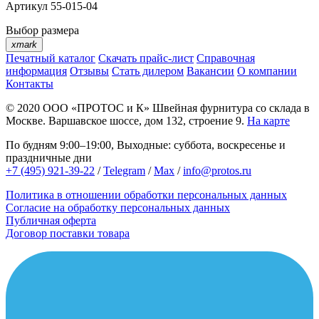
Артикул
55-015-04
Выбор размера
xmark
Печатный каталог
Скачать прайс-лист
Справочная
информация
Отзывы
Стать дилером
Вакансии
О компании
Контакты
© 2020
ООО «ПРОТОС и К»
Швейная фурнитура со склада в
Москве.
Варшавское шоссе, дом 132, строение 9.
На карте
По будням 9:00–19:00, Выходные: суббота, воскресенье и
праздничные дни
+7 (495) 921-39-22
/
Telegram
/
Max
/
info@protos.ru
Политика в отношении обработки персональных данных
Согласие на обработку персональных данных
Публичная оферта
Договор поставки товара