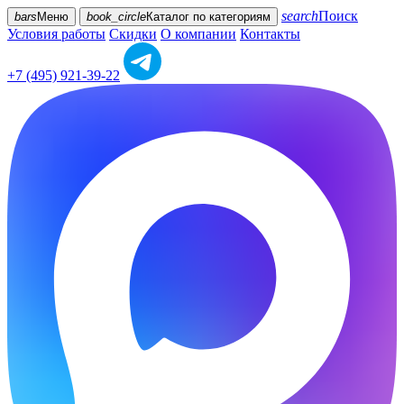
search
Поиск
bars
Меню
book_circle
Каталог
по категориям
Условия работы
Скидки
О компании
Контакты
+7 (495) 921-39-22