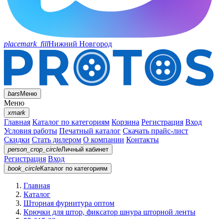
placemark_fill
Нижний Новгород
bars
Меню
Меню
xmark
Главная
Каталог по категориям
Корзина
Регистрация
Вход
Условия работы
Печатный каталог
Скачать прайс-лист
Скидки
Стать дилером
О компании
Контакты
person_crop_circle
Личный кабинет
Регистрация
Вход
book_circle
Каталог
по категориям
Главная
Каталог
Шторная фурнитура оптом
Крючки для штор, фиксатор шнура шторной ленты