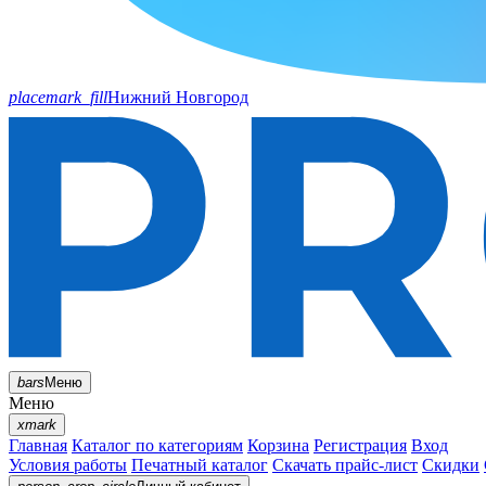
placemark_fill
Нижний Новгород
bars
Меню
Меню
xmark
Главная
Каталог по категориям
Корзина
Регистрация
Вход
Условия работы
Печатный каталог
Скачать прайс-лист
Скидки