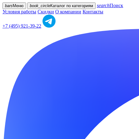
search
Поиск
bars
Меню
book_circle
Каталог
по категориям
Условия работы
Скидки
О компании
Контакты
+7 (495) 921-39-22