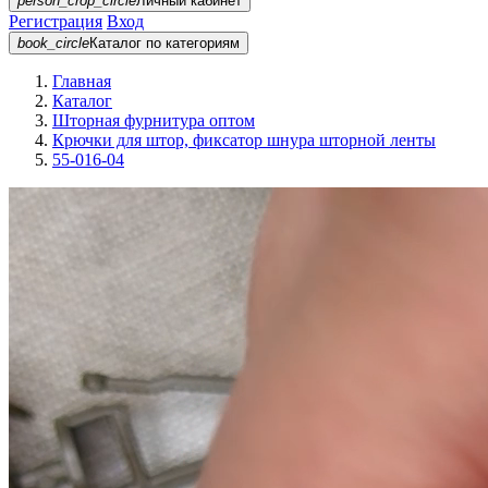
person_crop_circle
Личный кабинет
Регистрация
Вход
book_circle
Каталог
по категориям
Главная
Каталог
Шторная фурнитура оптом
Крючки для штор, фиксатор шнура шторной ленты
55-016-04