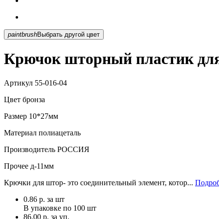
paintbrush
Выбрать другой цвет
Крючок шторный пластик для
Артикул
55-016-04
Цвет
бронза
Размер
10*27мм
Материал
полиацеталь
Производитель
РОССИЯ
Прочее
д-11мм
Крючки для штор- это соединительный элемент, котор...
Подроб
0.86
р.
за шт
В упаковке по
100 шт
86.00 р. за уп.