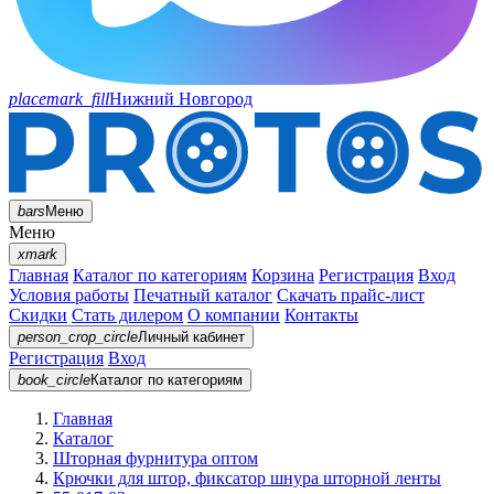
placemark_fill
Нижний Новгород
bars
Меню
Меню
xmark
Главная
Каталог по категориям
Корзина
Регистрация
Вход
Условия работы
Печатный каталог
Скачать прайс-лист
Скидки
Стать дилером
О компании
Контакты
person_crop_circle
Личный кабинет
Регистрация
Вход
book_circle
Каталог
по категориям
Главная
Каталог
Шторная фурнитура оптом
Крючки для штор, фиксатор шнура шторной ленты