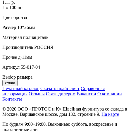
1.11 р.
По 100 шт
Цвет
бронза
Размер
10*26мм
Материал
полиацеталь
Производитель
РОССИЯ
Прочее
д-11мм
Артикул
55-017-04
Выбор размера
xmark
Печатный каталог
Скачать прайс-лист
Справочная
информация
Отзывы
Стать дилером
Вакансии
О компании
Контакты
© 2020
ООО «ПРОТОС и К»
Швейная фурнитура со склада в
Москве.
Варшавское шоссе, дом 132, строение 9.
На карте
По будням 9:00–19:00, Выходные: суббота, воскресенье и
праздничные дни