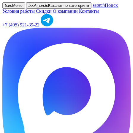
search
Поиск
bars
Меню
book_circle
Каталог
по категориям
Условия работы
Скидки
О компании
Контакты
+7 (495) 921-39-22