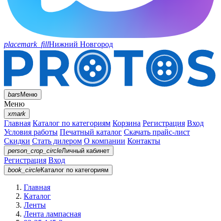
placemark_fill
Нижний Новгород
bars
Меню
Меню
xmark
Главная
Каталог по категориям
Корзина
Регистрация
Вход
Условия работы
Печатный каталог
Скачать прайс-лист
Скидки
Стать дилером
О компании
Контакты
person_crop_circle
Личный кабинет
Регистрация
Вход
book_circle
Каталог
по категориям
Главная
Каталог
Ленты
Лента лампасная