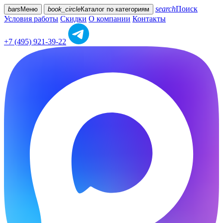
search
Поиск
bars
Меню
book_circle
Каталог
по категориям
Условия работы
Скидки
О компании
Контакты
+7 (495) 921-39-22