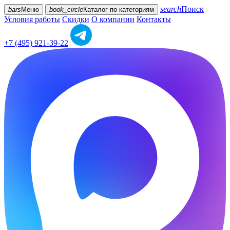
search
Поиск
bars
Меню
book_circle
Каталог
по категориям
Условия работы
Скидки
О компании
Контакты
+7 (495) 921-39-22