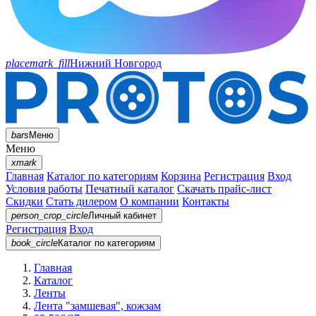
placemark_fill
Нижний Новгород
bars
Меню
Меню
xmark
Главная
Каталог по категориям
Корзина
Регистрация
Вход
Условия работы
Печатный каталог
Скачать прайс-лист
Скидки
Стать дилером
О компании
Контакты
person_crop_circle
Личный кабинет
Регистрация
Вход
book_circle
Каталог
по категориям
Главная
Каталог
Ленты
Лента "замшевая", кожзам