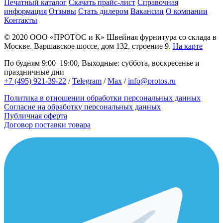
Печатный каталог
Скачать прайс-лист
Справочная
информация
Отзывы
Стать дилером
Вакансии
О компании
Контакты
© 2020
ООО «ПРОТОС и К»
Швейная фурнитура со склада в
Москве.
Варшавское шоссе, дом 132, строение 9.
На карте
По будням 9:00–19:00, Выходные: суббота, воскресенье и
праздничные дни
+7 (495) 921-39-22
/
Telegram
/
Max
/
info@protos.ru
Политика в отношении обработки персональных данных
Согласие на обработку персональных данных
Публичная оферта
Договор поставки товара