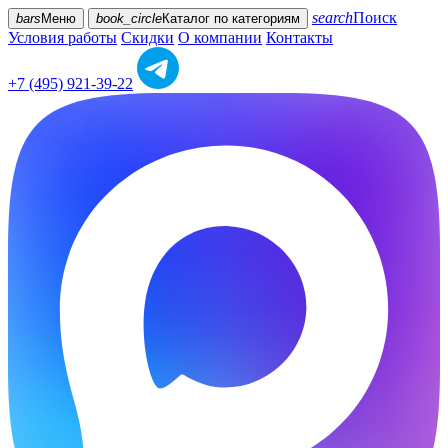
search
Поиск
bars
Меню
book_circle
Каталог
по категориям
Условия работы
Скидки
О компании
Контакты
+7 (495) 921-39-22