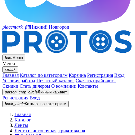
placemark_fill
Нижний Новгород
bars
Меню
Меню
xmark
Главная
Каталог по категориям
Корзина
Регистрация
Вход
Условия работы
Печатный каталог
Скачать прайс-лист
Скидки
Стать дилером
О компании
Контакты
person_crop_circle
Личный кабинет
Регистрация
Вход
book_circle
Каталог
по категориям
Главная
Каталог
Ленты
Лента окантовочная, трикотажная