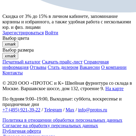
Скидка от 3% до 15%
в личном кабинете, запоминание
корзины
и
избранного
, а также удобная работа с несколькими
юр. и физ. лицами
Зарегистрироваться
Войти
Выбор цвета
xmark
Выбор размера
xmark
Печатный каталог
Скачать прайс-лист
Справочная
информация
Отзывы
Стать дилером
Вакансии
О компании
Контакты
© 2020
ООО «ПРОТОС и К»
Швейная фурнитура со склада в
Москве.
Варшавское шоссе, дом 132, строение 9.
На карте
По будням 9:00–19:00, Выходные: суббота, воскресенье и
праздничные дни
+7 (495) 921-39-22
/
Telegram
/
Max
/
info@protos.ru
Политика в отношении обработки персональных данных
Согласие на обработку персональных данных
Публичная оферта