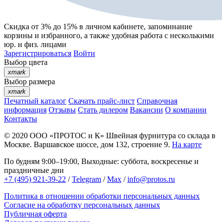
Скидка от 3% до 15%
в личном кабинете, запоминание
корзины
и
избранного
, а также удобная работа с несколькими
юр. и физ. лицами
Зарегистрироваться
Войти
Выбор цвета
xmark
Выбор размера
xmark
Печатный каталог
Скачать прайс-лист
Справочная
информация
Отзывы
Стать дилером
Вакансии
О компании
Контакты
© 2020
ООО «ПРОТОС и К»
Швейная фурнитура со склада в
Москве.
Варшавское шоссе, дом 132, строение 9.
На карте
По будням 9:00–19:00, Выходные: суббота, воскресенье и
праздничные дни
+7 (495) 921-39-22
/
Telegram
/
Max
/
info@protos.ru
Политика в отношении обработки персональных данных
Согласие на обработку персональных данных
Публичная оферта