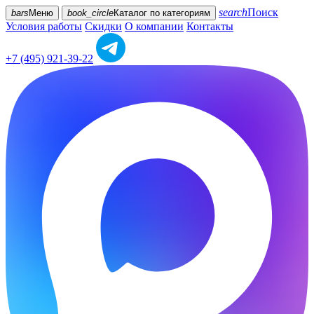
search
Поиск
bars
Меню
book_circle
Каталог
по категориям
Условия работы
Скидки
О компании
Контакты
+7 (495) 921-39-22