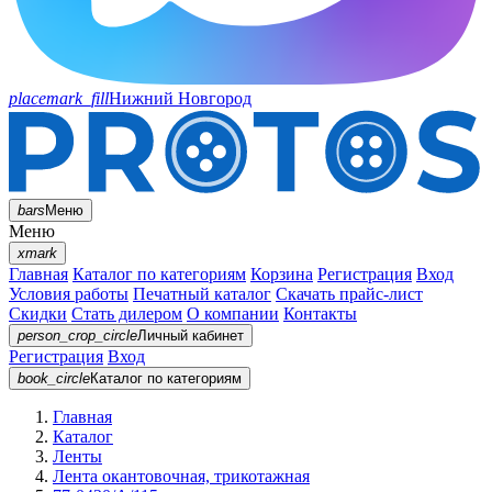
placemark_fill
Нижний Новгород
bars
Меню
Меню
xmark
Главная
Каталог по категориям
Корзина
Регистрация
Вход
Условия работы
Печатный каталог
Скачать прайс-лист
Скидки
Стать дилером
О компании
Контакты
person_crop_circle
Личный кабинет
Регистрация
Вход
book_circle
Каталог
по категориям
Главная
Каталог
Ленты
Лента окантовочная, трикотажная