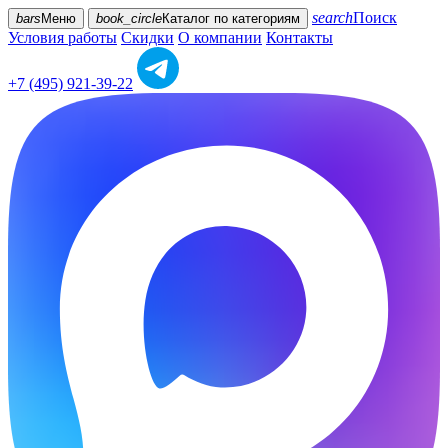
search
Поиск
bars
Меню
book_circle
Каталог
по категориям
Условия работы
Скидки
О компании
Контакты
+7 (495) 921-39-22