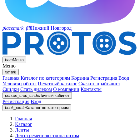
placemark_fill
Нижний Новгород
bars
Меню
Меню
xmark
Главная
Каталог по категориям
Корзина
Регистрация
Вход
Условия работы
Печатный каталог
Скачать прайс-лист
Скидки
Стать дилером
О компании
Контакты
person_crop_circle
Личный кабинет
Регистрация
Вход
book_circle
Каталог
по категориям
Главная
Каталог
Ленты
Лента ременная стропа оптом