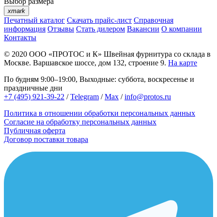
Выбор размера
xmark
Печатный каталог
Скачать прайс-лист
Справочная
информация
Отзывы
Стать дилером
Вакансии
О компании
Контакты
© 2020
ООО «ПРОТОС и К»
Швейная фурнитура со склада в
Москве.
Варшавское шоссе, дом 132, строение 9.
На карте
По будням 9:00–19:00, Выходные: суббота, воскресенье и
праздничные дни
+7 (495) 921-39-22
/
Telegram
/
Max
/
info@protos.ru
Политика в отношении обработки персональных данных
Согласие на обработку персональных данных
Публичная оферта
Договор поставки товара