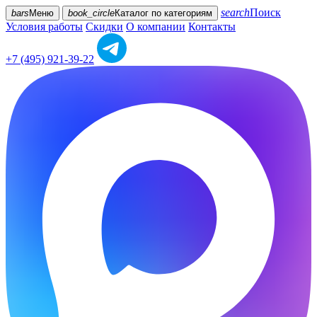
search
Поиск
bars
Меню
book_circle
Каталог
по категориям
Условия работы
Скидки
О компании
Контакты
+7 (495) 921-39-22