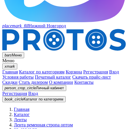
placemark_fill
Нижний Новгород
bars
Меню
Меню
xmark
Главная
Каталог по категориям
Корзина
Регистрация
Вход
Условия работы
Печатный каталог
Скачать прайс-лист
Скидки
Стать дилером
О компании
Контакты
person_crop_circle
Личный кабинет
Регистрация
Вход
book_circle
Каталог
по категориям
Главная
Каталог
Ленты
Лента ременная стропа оптом