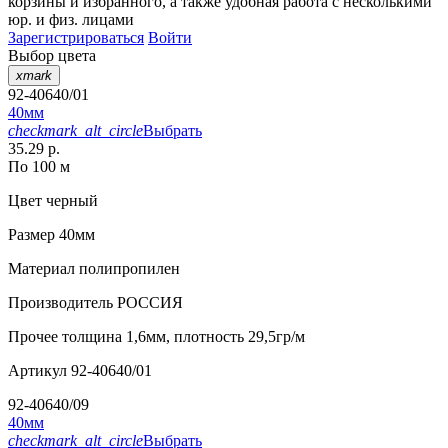
корзины
и
избранного
, а также удобная работа с несколькими
юр. и физ. лицами
Зарегистрироваться
Войти
Выбор цвета
xmark
92-40640/01
40мм
checkmark_alt_circle
Выбрать
35.29 р.
По 100 м
Цвет
черный
Размер
40мм
Материал
полипропилен
Производитель
РОССИЯ
Прочее
толщина 1,6мм, плотность 29,5гр/м
Артикул
92-40640/01
92-40640/09
40мм
checkmark_alt_circle
Выбрать