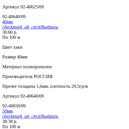
Артикул
92-40625/09
92-40640/09
40мм
checkmark_alt_circle
Выбрать
30.60 р.
По 100 м
Цвет
хаки
Размер
40мм
Материал
полипропилен
Производитель
РОССИЯ
Прочее
толщина 1,6мм, плотность 29,5гр/м
Артикул
92-40640/09
92-40650/09
50мм
checkmark_alt_circle
Выбрать
38.38 р.
По 100 м