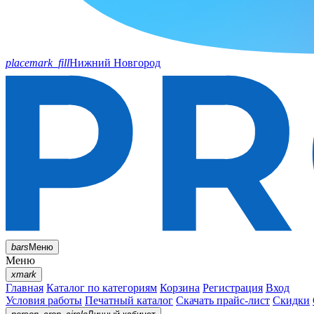
placemark_fill
Нижний Новгород
bars
Меню
Меню
xmark
Главная
Каталог по категориям
Корзина
Регистрация
Вход
Условия работы
Печатный каталог
Скачать прайс-лист
Скидки