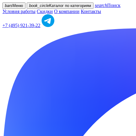
search
Поиск
bars
Меню
book_circle
Каталог
по категориям
Условия работы
Скидки
О компании
Контакты
+7 (495) 921-39-22