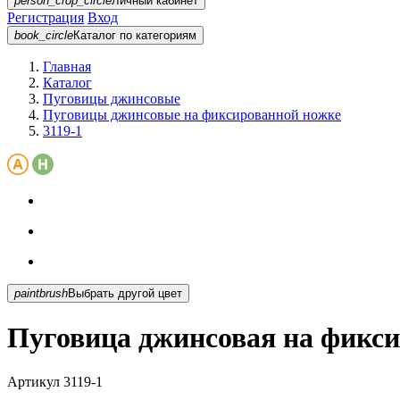
person_crop_circle
Личный кабинет
Регистрация
Вход
book_circle
Каталог
по категориям
Главная
Каталог
Пуговицы джинсовые
Пуговицы джинсовые на фиксированной ножке
3119-1
paintbrush
Выбрать другой цвет
Пуговица джинсовая на фикси
Артикул
3119-1