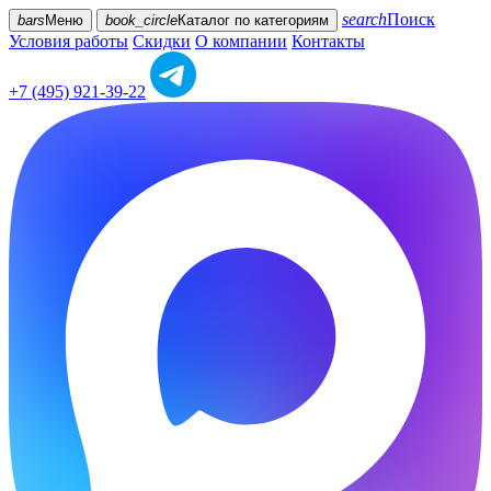
search
Поиск
bars
Меню
book_circle
Каталог
по категориям
Условия работы
Скидки
О компании
Контакты
+7 (495) 921-39-22