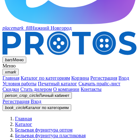
placemark_fill
Нижний Новгород
bars
Меню
Меню
xmark
Главная
Каталог по категориям
Корзина
Регистрация
Вход
Условия работы
Печатный каталог
Скачать прайс-лист
Скидки
Стать дилером
О компании
Контакты
person_crop_circle
Личный кабинет
Регистрация
Вход
book_circle
Каталог
по категориям
Главная
Каталог
Бельевая фурнитура оптом
Бельевая фурнитура пластиковая