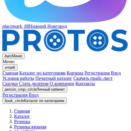
placemark_fill
Нижний Новгород
bars
Меню
Меню
xmark
Главная
Каталог по категориям
Корзина
Регистрация
Вход
Условия работы
Печатный каталог
Скачать прайс-лист
Скидки
Стать дилером
О компании
Контакты
person_crop_circle
Личный кабинет
Регистрация
Вход
book_circle
Каталог
по категориям
Главная
Каталог
Резинка
Резинка вязаная