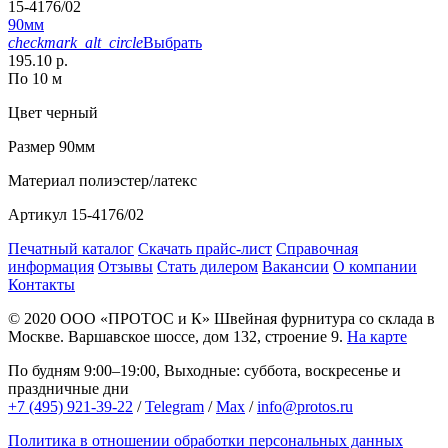
15-4176/02
90мм
checkmark_alt_circle
Выбрать
195.10 р.
По 10 м
Цвет
черный
Размер
90мм
Материал
полиэстер/латекс
Артикул
15-4176/02
Печатный каталог
Скачать прайс-лист
Справочная
информация
Отзывы
Стать дилером
Вакансии
О компании
Контакты
© 2020
ООО «ПРОТОС и К»
Швейная фурнитура со склада в
Москве.
Варшавское шоссе, дом 132, строение 9.
На карте
По будням 9:00–19:00, Выходные: суббота, воскресенье и
праздничные дни
+7 (495) 921-39-22
/
Telegram
/
Max
/
info@protos.ru
Политика в отношении обработки персональных данных