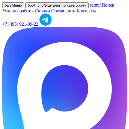
search
Поиск
bars
Меню
book_circle
Каталог
по категориям
Условия работы
Скидки
О компании
Контакты
+7 (495) 921-39-22