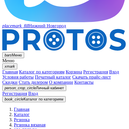
placemark_fill
Нижний Новгород
bars
Меню
Меню
xmark
Главная
Каталог по категориям
Корзина
Регистрация
Вход
Условия работы
Печатный каталог
Скачать прайс-лист
Скидки
Стать дилером
О компании
Контакты
person_crop_circle
Личный кабинет
Регистрация
Вход
book_circle
Каталог
по категориям
Главная
Каталог
Резинка
Резинка вязаная