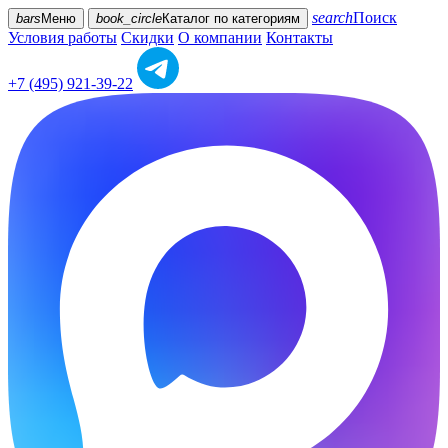
search
Поиск
bars
Меню
book_circle
Каталог
по категориям
Условия работы
Скидки
О компании
Контакты
+7 (495) 921-39-22