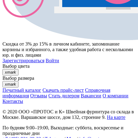
Скидка от 3% до 15%
в личном кабинете, запоминание
корзины
и
избранного
, а также удобная работа с несколькими
юр. и физ. лицами
Зарегистрироваться
Войти
Выбор цвета
xmark
Выбор размера
xmark
Печатный каталог
Скачать прайс-лист
Справочная
информация
Отзывы
Стать дилером
Вакансии
О компании
Контакты
© 2020
ООО «ПРОТОС и К»
Швейная фурнитура со склада в
Москве.
Варшавское шоссе, дом 132, строение 9.
На карте
По будням 9:00–19:00, Выходные: суббота, воскресенье и
праздничные дни