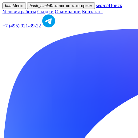
search
Поиск
bars
Меню
book_circle
Каталог
по категориям
Условия работы
Скидки
О компании
Контакты
+7 (495) 921-39-22