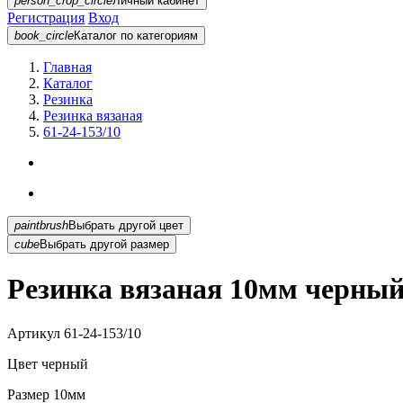
person_crop_circle
Личный кабинет
Регистрация
Вход
book_circle
Каталог
по категориям
Главная
Каталог
Резинка
Резинка вязаная
61-24-153/10
paintbrush
Выбрать другой цвет
cube
Выбрать другой размер
Резинка вязаная 10мм черный 
Артикул
61-24-153/10
Цвет
черный
Размер
10мм