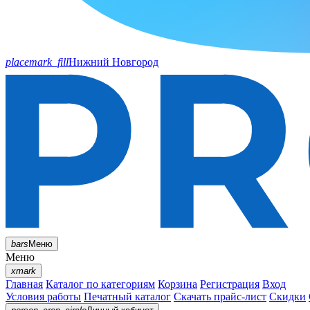
placemark_fill
Нижний Новгород
bars
Меню
Меню
xmark
Главная
Каталог по категориям
Корзина
Регистрация
Вход
Условия работы
Печатный каталог
Скачать прайс-лист
Скидки