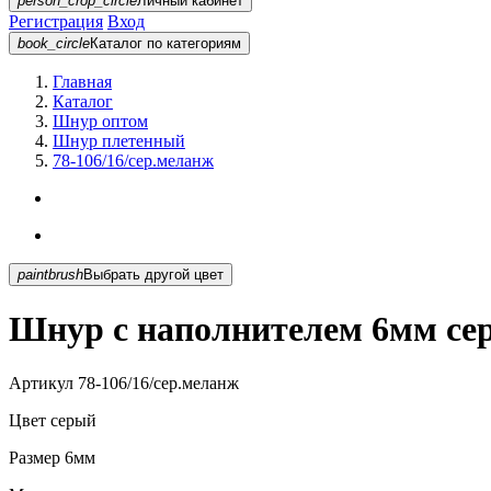
person_crop_circle
Личный кабинет
Регистрация
Вход
book_circle
Каталог
по категориям
Главная
Каталог
Шнур оптом
Шнур плетенный
78-106/16/сер.меланж
paintbrush
Выбрать другой цвет
Шнур с наполнителем 6мм сер
Артикул
78-106/16/сер.меланж
Цвет
серый
Размер
6мм