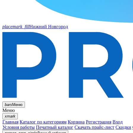
placemark_fill
Нижний Новгород
bars
Меню
Меню
xmark
Главная
Каталог по категориям
Корзина
Регистрация
Вход
Условия работы
Печатный каталог
Скачать прайс-лист
Скидки