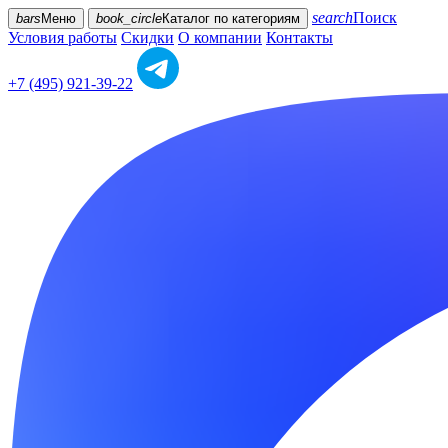
search
Поиск
bars
Меню
book_circle
Каталог
по категориям
Условия работы
Скидки
О компании
Контакты
+7 (495) 921-39-22