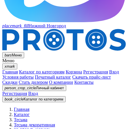
placemark_fill
Нижний Новгород
bars
Меню
Меню
xmark
Главная
Каталог по категориям
Корзина
Регистрация
Вход
Условия работы
Печатный каталог
Скачать прайс-лист
Скидки
Стать дилером
О компании
Контакты
person_crop_circle
Личный кабинет
Регистрация
Вход
book_circle
Каталог
по категориям
Главная
Каталог
Тесьма
Тесьма декоративная