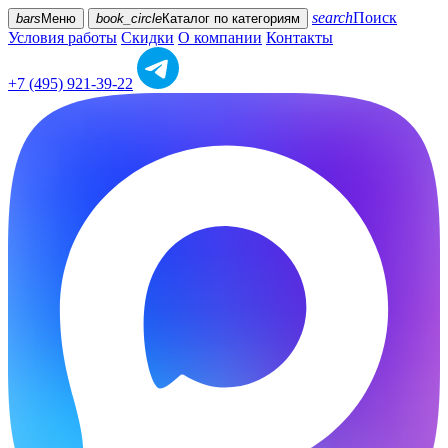
search
Поиск
bars
Меню
book_circle
Каталог
по категориям
Условия работы
Скидки
О компании
Контакты
+7 (495) 921-39-22