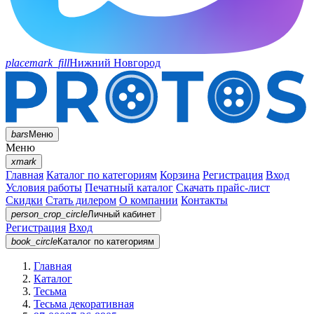
placemark_fill
Нижний Новгород
bars
Меню
Меню
xmark
Главная
Каталог по категориям
Корзина
Регистрация
Вход
Условия работы
Печатный каталог
Скачать прайс-лист
Скидки
Стать дилером
О компании
Контакты
person_crop_circle
Личный кабинет
Регистрация
Вход
book_circle
Каталог
по категориям
Главная
Каталог
Тесьма
Тесьма декоративная