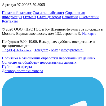
Артикул
97-00087-70-8905
Печатный каталог
Скачать прайс-лист
Справочная
информация
Отзывы
Стать дилером
Вакансии
О компании
Контакты
© 2020
ООО «ПРОТОС и К»
Швейная фурнитура со склада в
Москве.
Варшавское шоссе, дом 132, строение 9.
На карте
По будням 9:00–19:00, Выходные: суббота, воскресенье и
праздничные дни
+7 (495) 921-39-22
/
Telegram
/
Max
/
info@protos.ru
Политика в отношении обработки персональных данных
Согласие на обработку персональных данных
Публичная оферта
Договор поставки товара