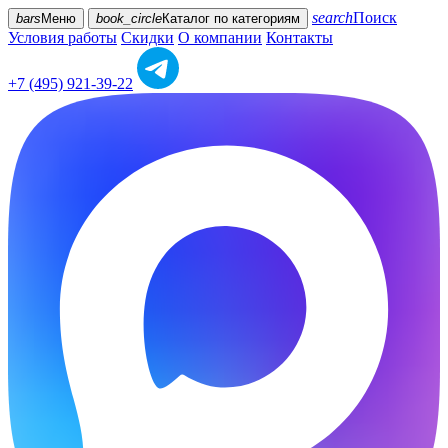
search
Поиск
bars
Меню
book_circle
Каталог
по категориям
Условия работы
Скидки
О компании
Контакты
+7 (495) 921-39-22