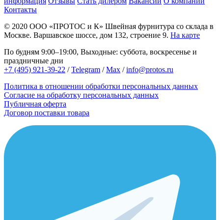
информация
Отзывы
Стать дилером
Вакансии
О компании
Контакты
© 2020
ООО «ПРОТОС и К»
Швейная фурнитура со склада в
Москве.
Варшавское шоссе, дом 132, строение 9.
На карте
По будням 9:00–19:00, Выходные: суббота, воскресенье и
праздничные дни
+7 (495) 921-39-22
/
Telegram
/
Max
/
info@protos.ru
Политика в отношении обработки персональных данных
Согласие на обработку персональных данных
Публичная оферта
Договор поставки товара