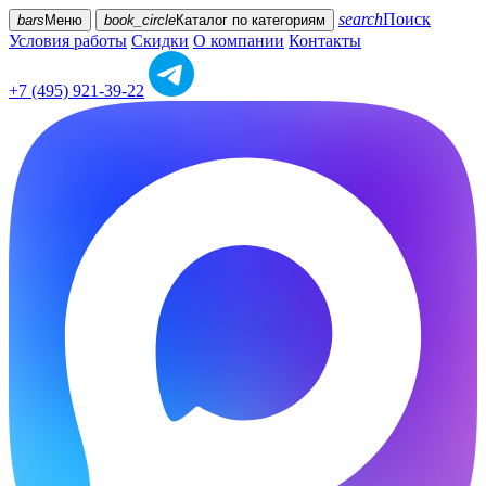
search
Поиск
bars
Меню
book_circle
Каталог
по категориям
Условия работы
Скидки
О компании
Контакты
+7 (495) 921-39-22