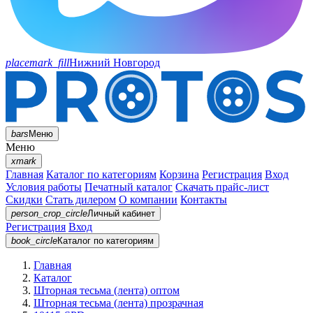
placemark_fill
Нижний Новгород
bars
Меню
Меню
xmark
Главная
Каталог по категориям
Корзина
Регистрация
Вход
Условия работы
Печатный каталог
Скачать прайс-лист
Скидки
Стать дилером
О компании
Контакты
person_crop_circle
Личный кабинет
Регистрация
Вход
book_circle
Каталог
по категориям
Главная
Каталог
Шторная тесьма (лента) оптом
Шторная тесьма (лента) прозрачная