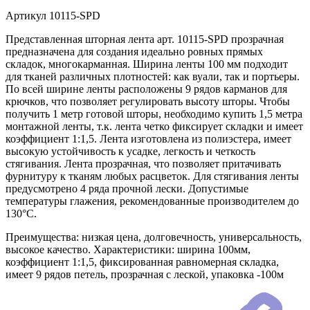
Артикул
10115-SPD
Представленная шторная лента арт. 10115-SPD прозрачная
предназначена для создания идеально ровных прямых
складок, многокарманная. Ширина ленты 100 мм подходит
для тканей различных плотностей: как вуали, так и портьеры.
По всей ширине ленты расположены 9 рядов карманов для
крючков, что позволяет регулировать высоту шторы. Чтобы
получить 1 метр готовой шторы, необходимо купить 1,5 метра
монтажной ленты, т.к. лента четко фиксирует складки и имеет
коэффициент 1:1,5. Лента изготовлена из полиэстера, имеет
высокую устойчивость к усадке, легкость и четкость
стягивания. Лента прозрачная, что позволяет притачивать
фурнитуру к тканям любых расцветок. Для стягивания ленты
предусмотрено 4 ряда прочной лески. Допустимые
температуры глажения, рекомендованные производителем до
130°C.
Преимущества: низкая цена, долговечность, универсальность,
высокое качество. Характеристики: ширина 100мм,
коэффициент 1:1,5, фиксированная равномерная складка,
имеет 9 рядов петель, прозрачная с леской, упаковка -100м