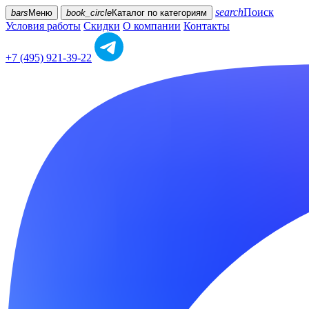
search
Поиск
bars
Меню
book_circle
Каталог
по категориям
Условия работы
Скидки
О компании
Контакты
+7 (495) 921-39-22