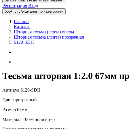
person_crop_circle
Личный кабинет
Регистрация
Вход
book_circle
Каталог
по категориям
Главная
Каталог
Шторная тесьма (лента) оптом
Шторная тесьма (лента) прозрачная
6120-SDH
Тесьма шторная 1:2.0 67мм п
Артикул
6120-SDH
Цвет
прозрачный
Размер
67мм
Материал
100% полиэстер