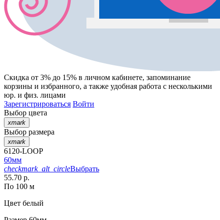
Скидка от 3% до 15%
в личном кабинете, запоминание
корзины
и
избранного
, а также удобная работа с несколькими
юр. и физ. лицами
Зарегистрироваться
Войти
Выбор цвета
xmark
Выбор размера
xmark
6120-LOOP
60мм
checkmark_alt_circle
Выбрать
55.70 р.
По 100 м
Цвет
белый
Размер
60мм