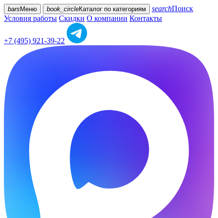
search
Поиск
bars
Меню
book_circle
Каталог
по категориям
Условия работы
Скидки
О компании
Контакты
+7 (495) 921-39-22