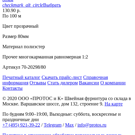
checkmark_alt_circle
Выбрать
130.90 р.
По 100 м
Цвет
прозрачный
Размер
80мм
Материал
полиэстер
Прочее
многокарманная равномерная 1:2
Артикул
70-20298/80
Печатный каталог
Скачать прайс-лист
Справочная
информация
Отзывы
Стать дилером
Вакансии
О компании
Контакты
© 2020
ООО «ПРОТОС и К»
Швейная фурнитура со склада в
Москве.
Варшавское шоссе, дом 132, строение 9.
На карте
По будням 9:00–19:00, Выходные: суббота, воскресенье и
праздничные дни
+7 (495) 921-39-22
/
Telegram
/
Max
/
info@protos.ru