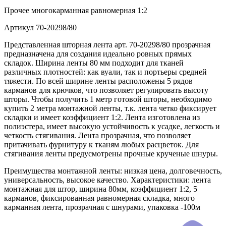
Прочее
многокарманная равномерная 1:2
Артикул
70-20298/80
Представленная шторная лента арт. 70-20298/80 прозрачная
предназначена для создания идеально ровных прямых
складок. Ширина ленты 80 мм подходит для тканей
различных плотностей: как вуали, так и портьеры средней
тяжести. По всей ширине ленты расположены 5 рядов
карманов для крючков, что позволяет регулировать высоту
шторы. Чтобы получить 1 метр готовой шторы, необходимо
купить 2 метра монтажной ленты, т.к. лента четко фиксирует
складки и имеет коэффициент 1:2. Лента изготовлена из
полиэстера, имеет высокую устойчивость к усадке, легкость и
четкость стягивания. Лента прозрачная, что позволяет
притачивать фурнитуру к тканям любых расцветок. Для
стягивания ленты предусмотрены прочные крученые шнуры.
Преимущества монтажной ленты: низкая цена, долговечность,
универсальность, высокое качество. Характеристики: лента
монтажная для штор, ширина 80мм, коэффициент 1:2, 5
карманов, фиксированная равномерная складка, много
карманная лента, прозрачная с шнурами, упаковка -100м