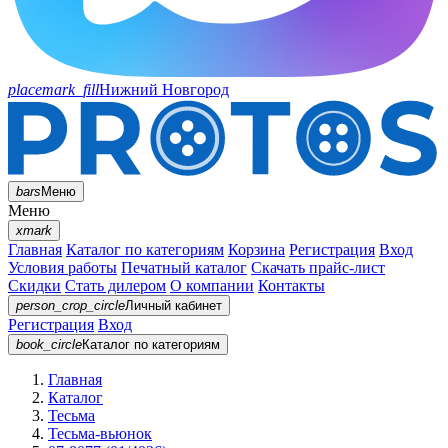
placemark_fill
Нижний Новгород
bars
Меню
Меню
xmark
Главная
Каталог по категориям
Корзина
Регистрация
Вход
Условия работы
Печатный каталог
Скачать прайс-лист
Скидки
Стать дилером
О компании
Контакты
person_crop_circle
Личный кабинет
Регистрация
Вход
book_circle
Каталог
по категориям
Главная
Каталог
Тесьма
Тесьма-вьюнок