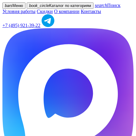
search
Поиск
bars
Меню
book_circle
Каталог
по категориям
Условия работы
Скидки
О компании
Контакты
+7 (495) 921-39-22