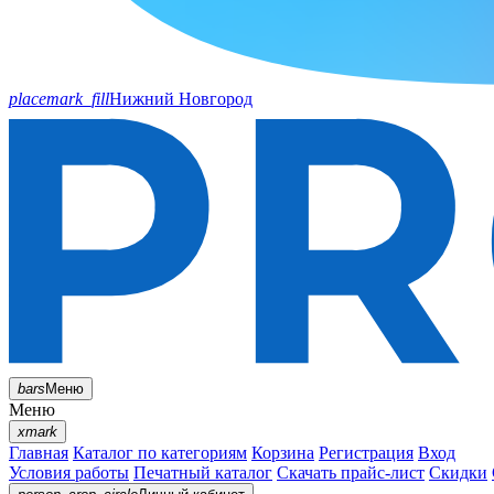
placemark_fill
Нижний Новгород
bars
Меню
Меню
xmark
Главная
Каталог по категориям
Корзина
Регистрация
Вход
Условия работы
Печатный каталог
Скачать прайс-лист
Скидки