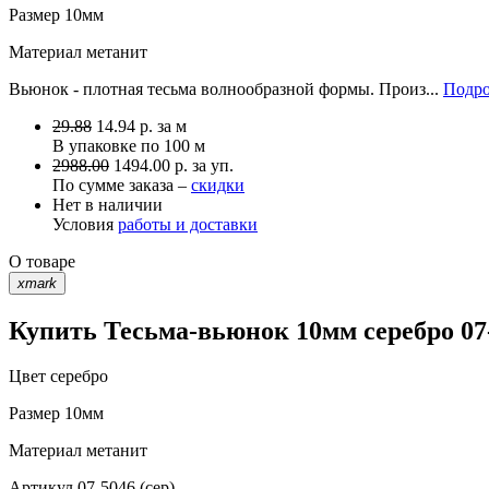
Размер
10мм
Материал
метанит
Вьюнок - плотная тесьма волнообразной формы. Произ...
Подро
29.88
14.94
р.
за м
В упаковке по
100 м
2988.00
1494.00 р. за уп.
По сумме заказа –
скидки
Нет в наличии
Условия
работы и доставки
О товаре
xmark
Купить Тесьма-вьюнок 10мм серебро 07-
Цвет
серебро
Размер
10мм
Материал
метанит
Артикул
07-5046 (сер)