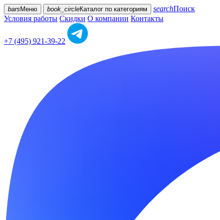
search
Поиск
bars
Меню
book_circle
Каталог
по категориям
Условия работы
Скидки
О компании
Контакты
+7 (495) 921-39-22