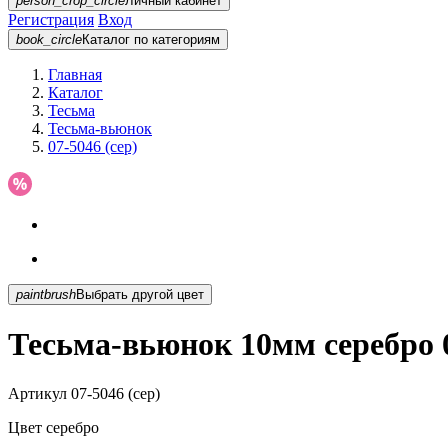
person_crop_circle
Личный кабинет
Регистрация
Вход
book_circle
Каталог
по категориям
Главная
Каталог
Тесьма
Тесьма-вьюнок
07-5046 (сер)
paintbrush
Выбрать другой цвет
Тесьма-вьюнок 10мм серебро 0
Артикул
07-5046 (сер)
Цвет
серебро