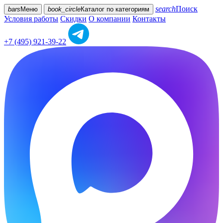
search
Поиск
bars
Меню
book_circle
Каталог
по категориям
Условия работы
Скидки
О компании
Контакты
+7 (495) 921-39-22