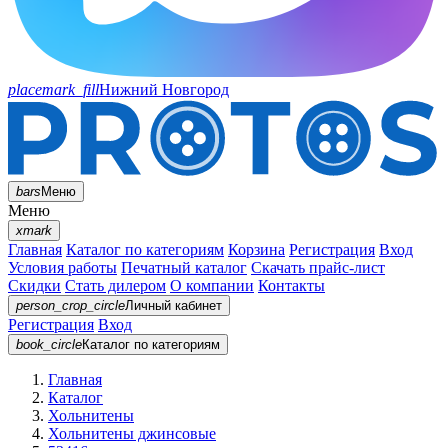
placemark_fill
Нижний Новгород
bars
Меню
Меню
xmark
Главная
Каталог по категориям
Корзина
Регистрация
Вход
Условия работы
Печатный каталог
Скачать прайс-лист
Скидки
Стать дилером
О компании
Контакты
person_crop_circle
Личный кабинет
Регистрация
Вход
book_circle
Каталог
по категориям
Главная
Каталог
Хольнитены
Хольнитены джинсовые