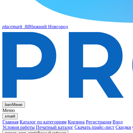
placemark_fill
Нижний Новгород
bars
Меню
Меню
xmark
Главная
Каталог по категориям
Корзина
Регистрация
Вход
Условия работы
Печатный каталог
Скачать прайс-лист
Скидки