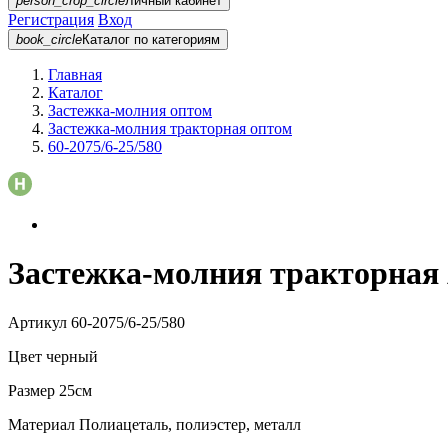
person_crop_circle
Личный кабинет
Регистрация
Вход
book_circle
Каталог
по категориям
Главная
Каталог
Застежка-молния оптом
Застежка-молния тракторная оптом
60-2075/6-25/580
Застежка-молния тракторная A
Артикул
60-2075/6-25/580
Цвет
черный
Размер
25см
Материал
Полиацеталь, полиэстер, металл