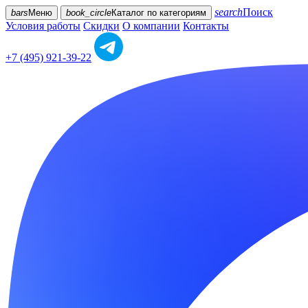
search
Поиск
bars
Меню
book_circle
Каталог
по категориям
Условия работы
Скидки
О компании
Контакты
+7 (495) 921-39-22