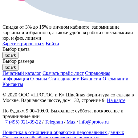
Скидка от 3% до 15%
в личном кабинете, запоминание
корзины
и
избранного
, а также удобная работа с несколькими
юр. и физ. лицами
Зарегистрироваться
Войти
Выбор цвета
xmark
Выбор размера
xmark
Печатный каталог
Скачать прайс-лист
Справочная
информация
Отзывы
Стать дилером
Вакансии
О компании
Контакты
© 2020
ООО «ПРОТОС и К»
Швейная фурнитура со склада в
Москве.
Варшавское шоссе, дом 132, строение 9.
На карте
По будням 9:00–19:00, Выходные: суббота, воскресенье и
праздничные дни
+7 (495) 921-39-22
/
Telegram
/
Max
/
info@protos.ru
Политика в отношении обработки персональных данных
Согласие на обработку персональных данных