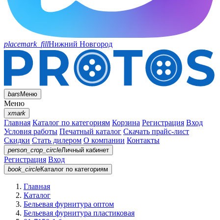
placemark_fill
Нижний Новгород
bars
Меню
Меню
xmark
Главная
Каталог по категориям
Корзина
Регистрация
Вход
Условия работы
Печатный каталог
Скачать прайс-лист
Скидки
Стать дилером
О компании
Контакты
person_crop_circle
Личный кабинет
Регистрация
Вход
book_circle
Каталог
по категориям
Главная
Каталог
Бельевая фурнитура оптом
Бельевая фурнитура пластиковая