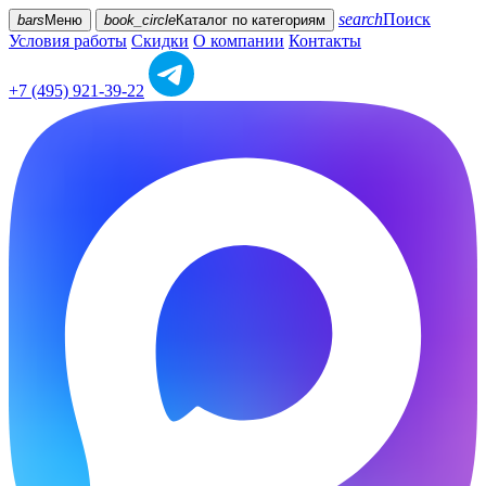
search
Поиск
bars
Меню
book_circle
Каталог
по категориям
Условия работы
Скидки
О компании
Контакты
+7 (495) 921-39-22