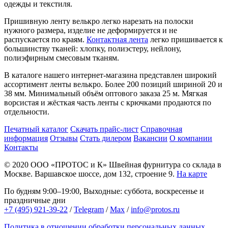
одежды и текстиля.
Пришивную ленту велькро легко нарезать на полоски
нужного размера, изделие не деформируется и не
распускается по краям.
Контактная лента
легко пришивается к
большинству тканей: хлопку, полиэстеру, нейлону,
полиэфирным смесовым тканям.
В каталоге нашего интернет-магазина представлен широкий
ассортимент ленты велькро. Более 200 позиций шириной 20 и
38 мм. Минимальный объём оптового заказа 25 м. Мягкая
ворсистая и жёсткая часть ленты с крючками продаются по
отдельности.
Печатный каталог
Скачать прайс-лист
Справочная
информация
Отзывы
Стать дилером
Вакансии
О компании
Контакты
© 2020
ООО «ПРОТОС и К»
Швейная фурнитура со склада в
Москве.
Варшавское шоссе, дом 132, строение 9.
На карте
По будням 9:00–19:00, Выходные: суббота, воскресенье и
праздничные дни
+7 (495) 921-39-22
/
Telegram
/
Max
/
info@protos.ru
Политика в отношении обработки персональных данных