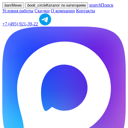
search
Поиск
bars
Меню
book_circle
Каталог
по категориям
Условия работы
Скидки
О компании
Контакты
+7 (495) 921-39-22