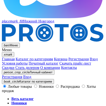
placemark_fill
Нижний Новгород
bars
Меню
Меню
xmark
Главная
Каталог по категориям
Корзина
Регистрация
Вход
Условия работы
Печатный каталог
Скачать прайс-лист
Скидки
Стать дилером
О компании
Контакты
person_crop_circle
Личный кабинет
Регистрация
Вход
book_circle
Каталог
по категориям
Любые товары
Новинки
Распродажа
Хиты
продаж
Весь каталог
Новинки