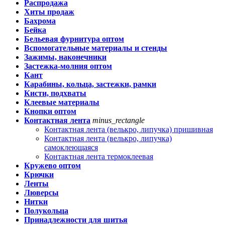
Распродажа
Хиты продаж
Бахрома
Бейка
Бельевая фурнитура оптом
Вспомогательные материалы и стенды
Зажимы, наконечники
Застежка-молния оптом
Кант
Карабины, кольца, застежки, рамки
Кисти, подхваты
Клеевые материалы
Кнопки оптом
Контактная лента
minus_rectangle
Контактная лента (велькро, липучка) пришивная
Контактная лента (велькро, липучка)
самоклеющаяся
Контактная лента термоклеевая
Кружево оптом
Крючки
Ленты
Люверсы
Нитки
Полукольца
Принадлежности для шитья