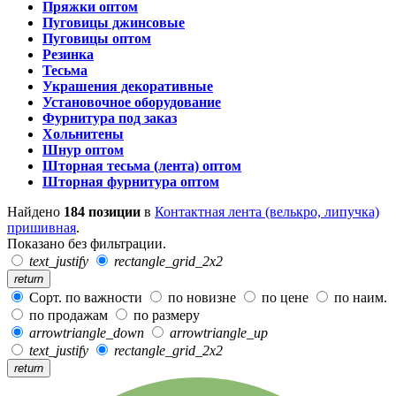
Пряжки оптом
Пуговицы джинсовые
Пуговицы оптом
Резинка
Тесьма
Украшения декоративные
Установочное оборудование
Фурнитура под заказ
Хольнитены
Шнур оптом
Шторная тесьма (лента) оптом
Шторная фурнитура оптом
Найдено
184 позиции
в
Контактная лента (велькро, липучка)
пришивная
.
Показано без фильтрации.
text_justify
rectangle_grid_2x2
return
Сорт. по важности
по новизне
по цене
по наим.
по продажам
по размеру
arrowtriangle_down
arrowtriangle_up
text_justify
rectangle_grid_2x2
return