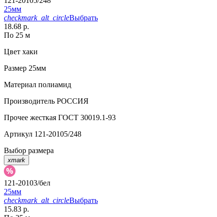
121-20105/248
25мм
checkmark_alt_circle
Выбрать
18.68 р.
По 25 м
Цвет
хаки
Размер
25мм
Материал
полиамид
Производитель
РОССИЯ
Прочее
жесткая ГОСТ 30019.1-93
Артикул
121-20105/248
Выбор размера
xmark
121-20103/бел
25мм
checkmark_alt_circle
Выбрать
15.83 р.