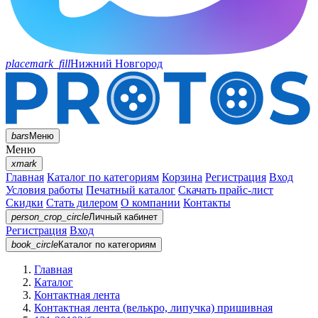
placemark_fill
Нижний Новгород
bars
Меню
Меню
xmark
Главная
Каталог по категориям
Корзина
Регистрация
Вход
Условия работы
Печатный каталог
Скачать прайс-лист
Скидки
Стать дилером
О компании
Контакты
person_crop_circle
Личный кабинет
Регистрация
Вход
book_circle
Каталог
по категориям
Главная
Каталог
Контактная лента
Контактная лента (велькро, липучка) пришивная