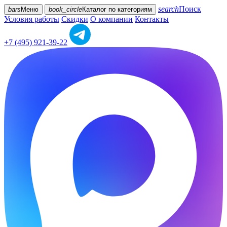
search
Поиск
bars
Меню
book_circle
Каталог
по категориям
Условия работы
Скидки
О компании
Контакты
+7 (495) 921-39-22