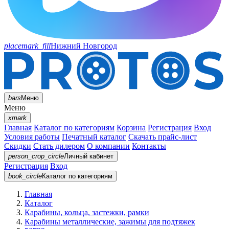
placemark_fill
Нижний Новгород
bars
Меню
Меню
xmark
Главная
Каталог по категориям
Корзина
Регистрация
Вход
Условия работы
Печатный каталог
Скачать прайс-лист
Скидки
Стать дилером
О компании
Контакты
person_crop_circle
Личный кабинет
Регистрация
Вход
book_circle
Каталог
по категориям
Главная
Каталог
Карабины, кольца, застежки, рамки
Карабины металлические, зажимы для подтяжек