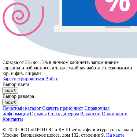
Скидка от 3% до 15%
в личном кабинете, запоминание
корзины
и
избранного
, а также удобная работа с несколькими
юр. и физ. лицами
Зарегистрироваться
Войти
Выбор цвета
xmark
Выбор размера
xmark
Печатный каталог
Скачать прайс-лист
Справочная
информация
Отзывы
Стать дилером
Вакансии
О компании
Контакты
© 2020
ООО «ПРОТОС и К»
Швейная фурнитура со склада в
Москве.
Варшавское шоссе, дом 132, строение 9.
На карте