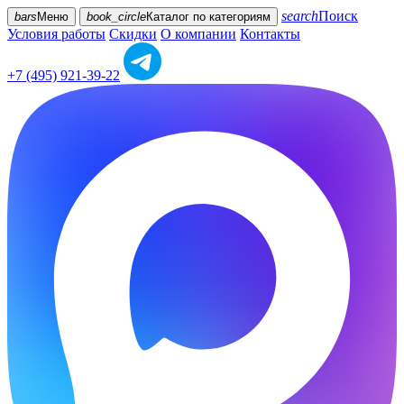
search
Поиск
bars
Меню
book_circle
Каталог
по категориям
Условия работы
Скидки
О компании
Контакты
+7 (495) 921-39-22