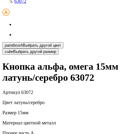
63072
paintbrush
Выбрать другой цвет
cube
Выбрать другой размер
Кнопка альфа, омега 15мм
латунь/серебро 63072
Артикул
63072
Цвет
латунь/серебро
Размер
15мм
Материал
цветной металл
Прочее
часть A