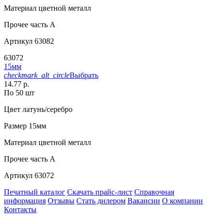
Материал
цветной металл
Прочее
часть A
Артикул
63082
63072
15мм
checkmark_alt_circle
Выбрать
14.77 р.
По 50 шт
Цвет
латунь/серебро
Размер
15мм
Материал
цветной металл
Прочее
часть A
Артикул
63072
Печатный каталог
Скачать прайс-лист
Справочная
информация
Отзывы
Стать дилером
Вакансии
О компании
Контакты