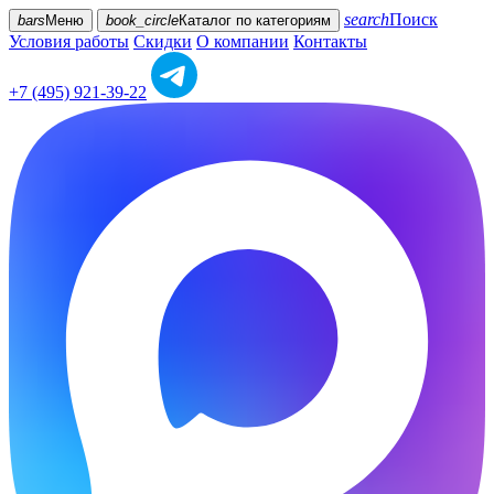
search
Поиск
bars
Меню
book_circle
Каталог
по категориям
Условия работы
Скидки
О компании
Контакты
+7 (495) 921-39-22