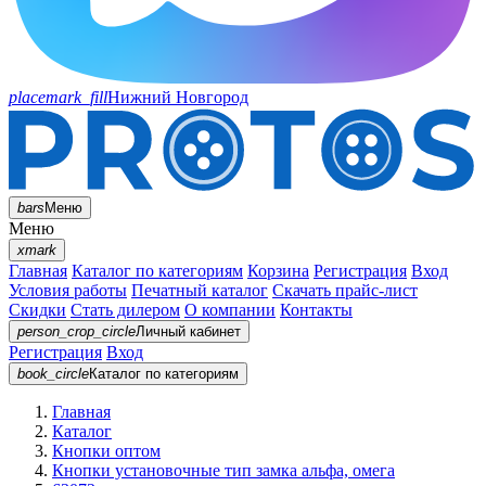
placemark_fill
Нижний Новгород
bars
Меню
Меню
xmark
Главная
Каталог по категориям
Корзина
Регистрация
Вход
Условия работы
Печатный каталог
Скачать прайс-лист
Скидки
Стать дилером
О компании
Контакты
person_crop_circle
Личный кабинет
Регистрация
Вход
book_circle
Каталог
по категориям
Главная
Каталог
Кнопки оптом
Кнопки установочные тип замка альфа, омега