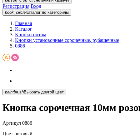
person_crop_circle
Личный кабинет
Регистрация
Вход
book_circle
Каталог
по категориям
Главная
Каталог
Кнопки оптом
Кнопки установочные сорочечные, рубашечные
0886
paintbrush
Выбрать другой цвет
Кнопка сорочечная 10мм розо
Артикул
0886
Цвет
розовый