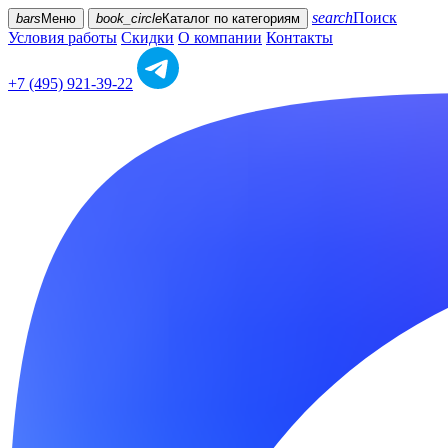
search
Поиск
bars
Меню
book_circle
Каталог
по категориям
Условия работы
Скидки
О компании
Контакты
+7 (495) 921-39-22