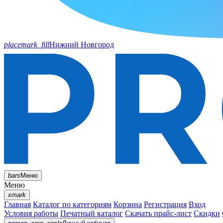
placemark_fill
Нижний Новгород
bars
Меню
Меню
xmark
Главная
Каталог по категориям
Корзина
Регистрация
Вход
Условия работы
Печатный каталог
Скачать прайс-лист
Скидки