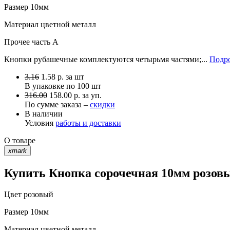
Размер
10мм
Материал
цветной металл
Прочее
часть A
Кнопки рубашечные комплектуются четырьмя частями;...
Подро
3.16
1.58
р.
за шт
В упаковке по
100 шт
316.00
158.00 р. за уп.
По сумме заказа –
скидки
В наличии
Условия
работы и доставки
О товаре
xmark
Купить Кнопка сорочечная 10мм розовы
Цвет
розовый
Размер
10мм
Материал
цветной металл