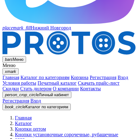
placemark_fill
Нижний Новгород
bars
Меню
Меню
xmark
Главная
Каталог по категориям
Корзина
Регистрация
Вход
Условия работы
Печатный каталог
Скачать прайс-лист
Скидки
Стать дилером
О компании
Контакты
person_crop_circle
Личный кабинет
Регистрация
Вход
book_circle
Каталог
по категориям
Главная
Каталог
Кнопки оптом
Кнопки установочные сорочечные, рубашечные