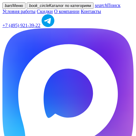
search
Поиск
bars
Меню
book_circle
Каталог
по категориям
Условия работы
Скидки
О компании
Контакты
+7 (495) 921-39-22