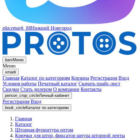
placemark_fill
Нижний Новгород
bars
Меню
Меню
xmark
Главная
Каталог по категориям
Корзина
Регистрация
Вход
Условия работы
Печатный каталог
Скачать прайс-лист
Скидки
Стать дилером
О компании
Контакты
person_crop_circle
Личный кабинет
Регистрация
Вход
book_circle
Каталог
по категориям
Главная
Каталог
Шторная фурнитура оптом
Крючки для штор, фиксатор шнура шторной ленты