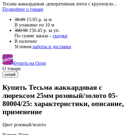
Тесьма жаккардовая -декоративная лента с крупноузо...
Подробнее о товаре
30.09
15.05
р.
за м
В упаковке по
10 м
300.90
150.45 р. за уп.
По сумме заказа –
скидки
В наличии
Условия
работы и доставки
Купить на Ozon
О товаре
xmark
Купить Тесьма жаккардовая с
люрексом 25мм розовый/золото 05-
80004/25: характеристики, описание,
применение
Цвет
розовый/золото
Размер
25мм