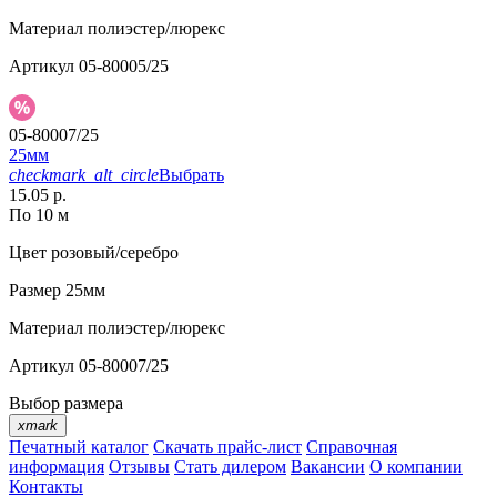
Материал
полиэстер/люрекс
Артикул
05-80005/25
05-80007/25
25мм
checkmark_alt_circle
Выбрать
15.05 р.
По 10 м
Цвет
розовый/серебро
Размер
25мм
Материал
полиэстер/люрекс
Артикул
05-80007/25
Выбор размера
xmark
Печатный каталог
Скачать прайс-лист
Справочная
информация
Отзывы
Стать дилером
Вакансии
О компании
Контакты