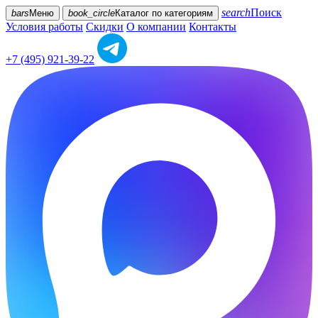
search
Поиск
bars
Меню
book_circle
Каталог
по категориям
Условия работы
Скидки
О компании
Контакты
+7 (495) 921-39-22