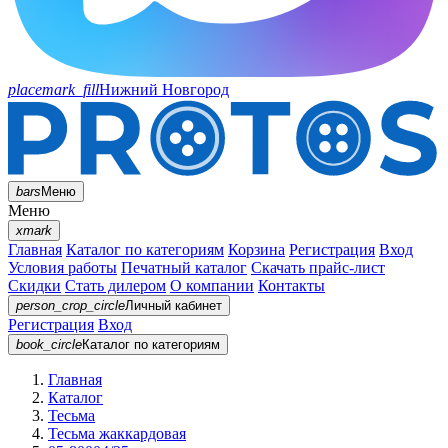
placemark_fill
Нижний Новгород
bars
Меню
Меню
xmark
Главная
Каталог по категориям
Корзина
Регистрация
Вход
Условия работы
Печатный каталог
Скачать прайс-лист
Скидки
Стать дилером
О компании
Контакты
person_crop_circle
Личный кабинет
Регистрация
Вход
book_circle
Каталог
по категориям
Главная
Каталог
Тесьма
Тесьма жаккардовая