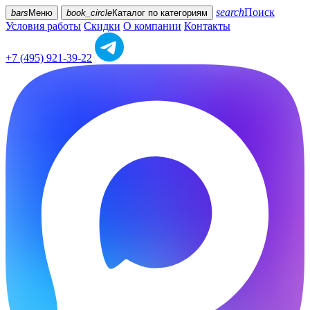
search
Поиск
bars
Меню
book_circle
Каталог
по категориям
Условия работы
Скидки
О компании
Контакты
+7 (495) 921-39-22