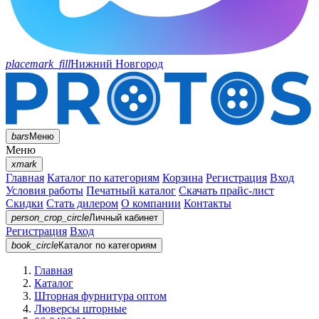
placemark_fill
Нижний Новгород
bars
Меню
Меню
xmark
Главная
Каталог по категориям
Корзина
Регистрация
Вход
Условия работы
Печатный каталог
Скачать прайс-лист
Скидки
Стать дилером
О компании
Контакты
person_crop_circle
Личный кабинет
Регистрация
Вход
book_circle
Каталог
по категориям
Главная
Каталог
Шторная фурнитура оптом
Люверсы шторные