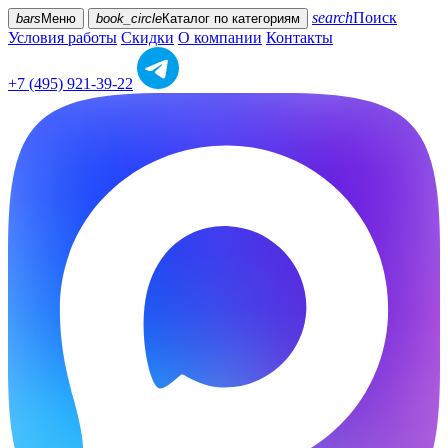
search
Поиск
bars
Меню
book_circle
Каталог
по категориям
Условия работы
Скидки
О компании
Контакты
+7 (495) 921-39-22