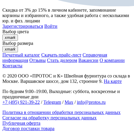
Скидка от 3% до 15%
в личном кабинете, запоминание
корзины
и
избранного
, а также удобная работа с несколькими
юр. и физ. лицами
Зарегистрироваться
Войти
Выбор цвета
xmark
Выбор размера
xmark
Печатный каталог
Скачать прайс-лист
Справочная
информация
Отзывы
Стать дилером
Вакансии
О компании
Контакты
© 2020
ООО «ПРОТОС и К»
Швейная фурнитура со склада в
Москве.
Варшавское шоссе, дом 132, строение 9.
На карте
По будням 9:00–19:00, Выходные: суббота, воскресенье и
праздничные дни
+7 (495) 921-39-22
/
Telegram
/
Max
/
info@protos.ru
Политика в отношении обработки персональных данных
Согласие на обработку персональных данных
Публичная оферта
Договор поставки товара