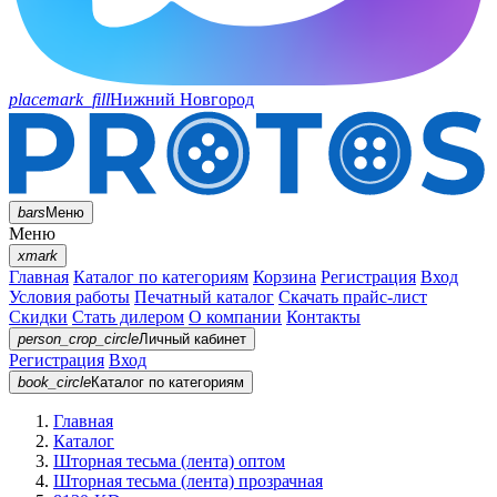
placemark_fill
Нижний Новгород
bars
Меню
Меню
xmark
Главная
Каталог по категориям
Корзина
Регистрация
Вход
Условия работы
Печатный каталог
Скачать прайс-лист
Скидки
Стать дилером
О компании
Контакты
person_crop_circle
Личный кабинет
Регистрация
Вход
book_circle
Каталог
по категориям
Главная
Каталог
Шторная тесьма (лента) оптом
Шторная тесьма (лента) прозрачная