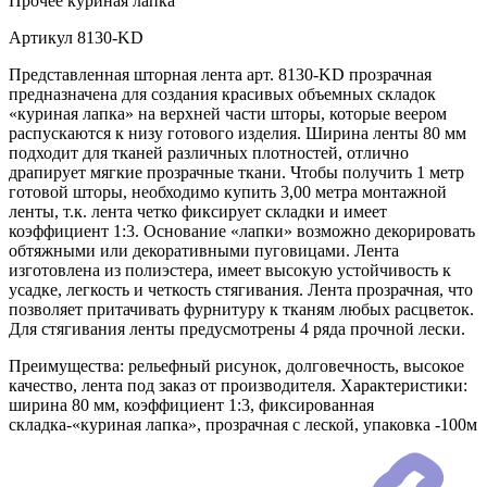
Прочее
куриная лапка
Артикул
8130-KD
Представленная шторная лента арт. 8130-KD прозрачная
предназначена для создания красивых объемных складок
«куриная лапка» на верхней части шторы, которые веером
распускаются к низу готового изделия. Ширина ленты 80 мм
подходит для тканей различных плотностей, отлично
драпирует мягкие прозрачные ткани. Чтобы получить 1 метр
готовой шторы, необходимо купить 3,00 метра монтажной
ленты, т.к. лента четко фиксирует складки и имеет
коэффициент 1:3. Основание «лапки» возможно декорировать
обтяжными или декоративными пуговицами. Лента
изготовлена из полиэстера, имеет высокую устойчивость к
усадке, легкость и четкость стягивания. Лента прозрачная, что
позволяет притачивать фурнитуру к тканям любых расцветок.
Для стягивания ленты предусмотрены 4 ряда прочной лески.
Преимущества: рельефный рисунок, долговечность, высокое
качество, лента под заказ от производителя. Характеристики:
ширина 80 мм, коэффициент 1:3, фиксированная
складка-«куриная лапка», прозрачная с леской, упаковка -100м