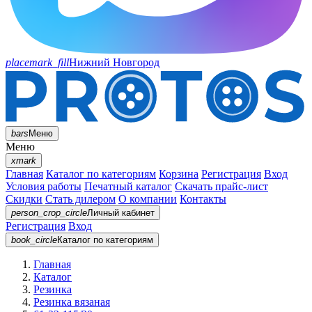
placemark_fill
Нижний Новгород
bars
Меню
Меню
xmark
Главная
Каталог по категориям
Корзина
Регистрация
Вход
Условия работы
Печатный каталог
Скачать прайс-лист
Скидки
Стать дилером
О компании
Контакты
person_crop_circle
Личный кабинет
Регистрация
Вход
book_circle
Каталог
по категориям
Главная
Каталог
Резинка
Резинка вязаная