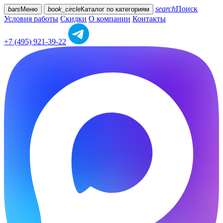
search
Поиск
bars
Меню
book_circle
Каталог
по категориям
Условия работы
Скидки
О компании
Контакты
+7 (495) 921-39-22