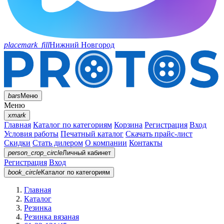
placemark_fill
Нижний Новгород
bars
Меню
Меню
xmark
Главная
Каталог по категориям
Корзина
Регистрация
Вход
Условия работы
Печатный каталог
Скачать прайс-лист
Скидки
Стать дилером
О компании
Контакты
person_crop_circle
Личный кабинет
Регистрация
Вход
book_circle
Каталог
по категориям
Главная
Каталог
Резинка
Резинка вязаная