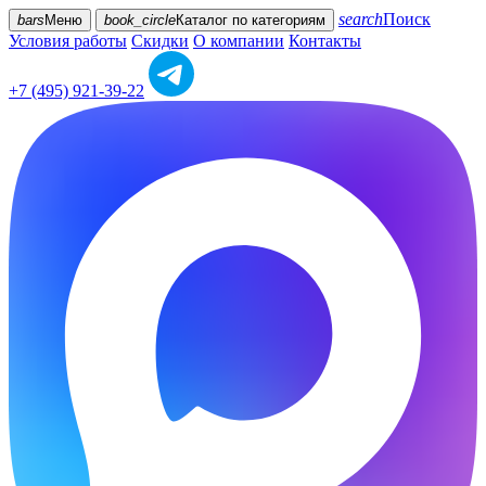
search
Поиск
bars
Меню
book_circle
Каталог
по категориям
Условия работы
Скидки
О компании
Контакты
+7 (495) 921-39-22