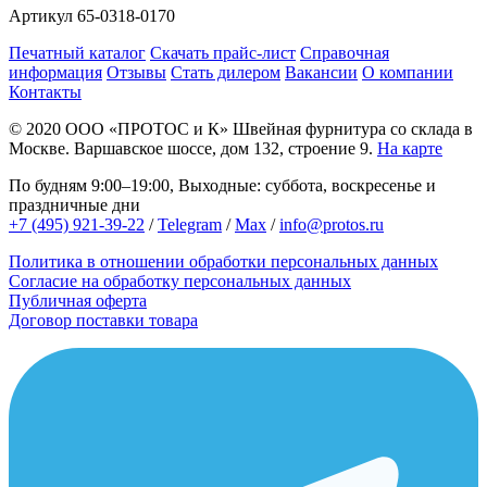
Артикул
65-0318-0170
Печатный каталог
Скачать прайс-лист
Справочная
информация
Отзывы
Стать дилером
Вакансии
О компании
Контакты
© 2020
ООО «ПРОТОС и К»
Швейная фурнитура со склада в
Москве.
Варшавское шоссе, дом 132, строение 9.
На карте
По будням 9:00–19:00, Выходные: суббота, воскресенье и
праздничные дни
+7 (495) 921-39-22
/
Telegram
/
Max
/
info@protos.ru
Политика в отношении обработки персональных данных
Согласие на обработку персональных данных
Публичная оферта
Договор поставки товара