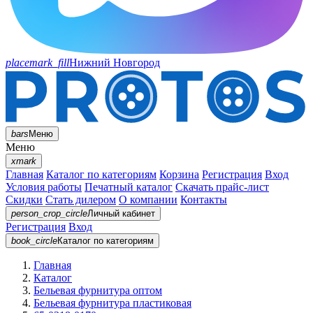
placemark_fill
Нижний Новгород
bars
Меню
Меню
xmark
Главная
Каталог по категориям
Корзина
Регистрация
Вход
Условия работы
Печатный каталог
Скачать прайс-лист
Скидки
Стать дилером
О компании
Контакты
person_crop_circle
Личный кабинет
Регистрация
Вход
book_circle
Каталог
по категориям
Главная
Каталог
Бельевая фурнитура оптом
Бельевая фурнитура пластиковая